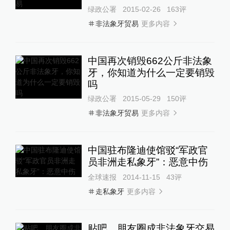
绿政公署
2015-02-26
163
评
更多内容
非法象牙贸易
中国再次销毁662公斤非法象
牙，你知道为什么一定要销毁
吗
绿政公署
2015-05-29
150
评
更多内容
非法象牙贸易
中国驻布隆迪使馆驳“军政官
员非洲走私象牙”：恶意中伤
全球速报
2014-11-15
43
评
更多内容
走私象牙
贴吧、朋友圈成非法象牙交易