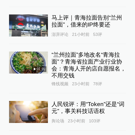
马上评｜青海拉面告别“兰州
拉面”，借来的IP终要还
澎湃评论
21小时前
53
评
“兰州拉面”多地改名“青海拉
面”？青海省拉面产业行业协
会：青海人开的店自愿报名，
01:16
不用交钱
锋线视频
23小时前
78
评
人民锐评：用“Token”还是“词
元”，事关科技话语权
舆论场
23小时前
103
评