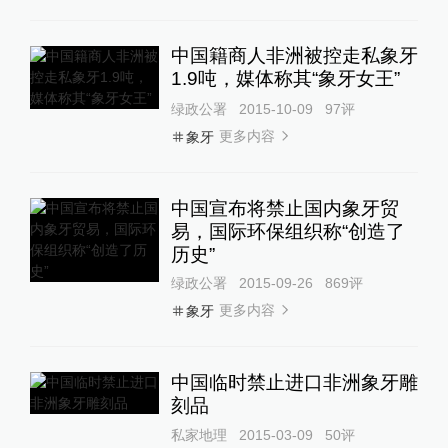
中国籍商人非洲被控走私象牙
1.9吨，媒体称其“象牙女王”
绿政公署
2015-10-09
97
评
更多内容
象牙
中国宣布将禁止国内象牙贸
易，国际环保组织称“创造了
历史”
绿政公署
2015-09-26
869
评
更多内容
象牙
中国临时禁止进口非洲象牙雕
刻品
私家地理
2015-03-09
50
评