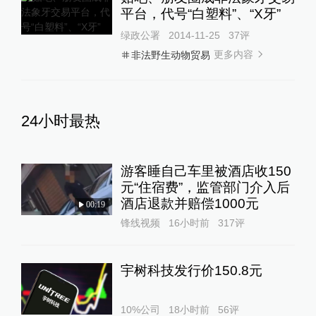
平台，代号“白塑料”、“X牙”
绿政公署
2014-11-25
37
评
更多内容
非法野生动物贸易
24小时最热
游客睡自己车里被酒店收150
元“住宿费”，监管部门介入后
酒店退款并赔偿1000元
00:19
锋线视频
16小时前
317
评
宇树科技发行价150.8元
10%公司
18小时前
56
评