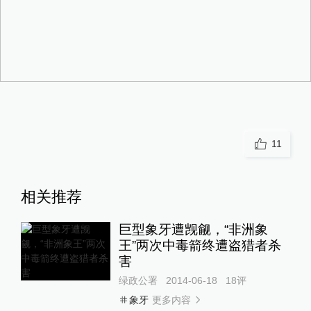
11
相关推荐
巨型象牙遭觊觎，“非洲象
王”两次中毒箭终遭盗猎者杀
害
绿政公署
2014-06-18
18
评
更多内容
象牙