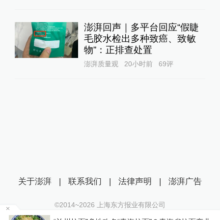
澎湃回声｜多平台回应“假睫
毛胶水检出多种致癌、致敏
物”：正排查处置
澎湃质量观
20小时前
69
评
关于澎湃
|
联系我们
|
法律声明
|
澎湃广告
©2014~
2026
上海东方报业有限公司
沪ICP证：沪B2-20170116 | 沪ICP备14003370号