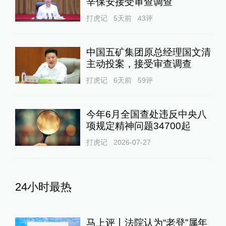
辛保安接受审查调查
打虎记
5天前
43
评
中国五矿集团原总经理国文清
主动投案，接受审查调查
打虎记
6天前
59
评
今年6月全国查处违反中央八
项规定精神问题34700起
打虎记
2026-07-27
24小时最热
马上评丨法院认为“老登”属年