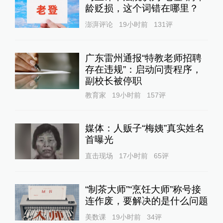
龄贬损，这个词错在哪里？
澎湃评论
19小时前
131
评
广东雷州通报“特教老师招聘
存在违规”：启动问责程序，
副校长被停职
教育家
19小时前
157
评
媒体：人贩子“梅姨”真实姓名
首曝光
直击现场
17小时前
65
评
“制茶大师”“烹饪大师”称号接
连作废，要解决的是什么问题
美数课
19小时前
34
评