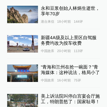
永和豆浆创始人林炳生逝世，
享年70岁
港台来信
18小时前
144
评
新疆4A级及以上景区自驾服
务费均改为按车收费
中国政库
20小时前
113
评
“青海和兰州在抢一碗面？”青
海媒体：这种说法，格局小了
中国政库
16小时前
75
评
美上诉法院叫停白宫宴会厅施
工，特朗普怒了：国家耻辱！