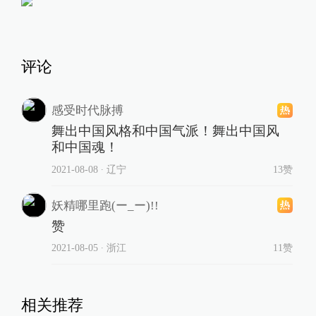
评论
感受时代脉搏
舞出中国风格和中国气派！舞出中国风
和中国魂！
2021-08-08
∙ 辽宁
13赞
妖精哪里跑(ー_ー)!!
赞
2021-08-05
∙ 浙江
11赞
相关推荐