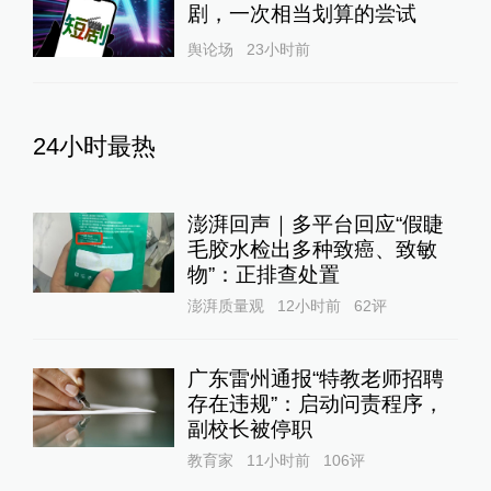
剧，一次相当划算的尝试
舆论场
23小时前
24小时最热
澎湃回声｜多平台回应“假睫
毛胶水检出多种致癌、致敏
物”：正排查处置
澎湃质量观
12小时前
62
评
广东雷州通报“特教老师招聘
存在违规”：启动问责程序，
副校长被停职
教育家
11小时前
106
评