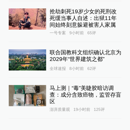
抢劫刺死19岁少女的死刑改
死缓当事人自述：出狱11年
间始终刻意躲避被害人家属
一号专案
9小时前
65
评
联合国教科文组织确认北京为
2029年“世界建筑之都”
全球速报
8小时前
62
评
马上测｜“毒”美睫胶暗访调
查：成分含致癌物，监管存盲
区
1
澎湃质量观
19小时前
125
评