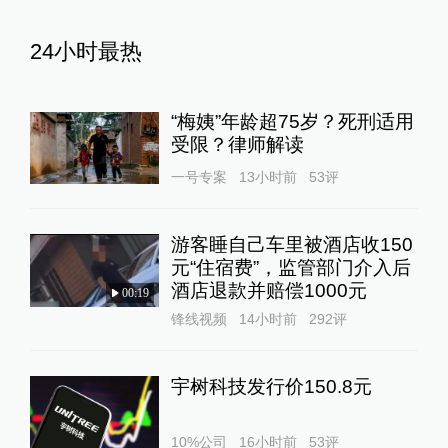
24小时最热
“梅姨”年龄超75岁？死刑适用
受限？律师解读
一号专案
13小时前
53
评
游客睡自己车里被酒店收150
元“住宿费”，监管部门介入后
酒店退款并赔偿1000元
00:19
锋线视频
14小时前
292
评
宇树科技发行价150.8元
10%公司
16小时前
53
评