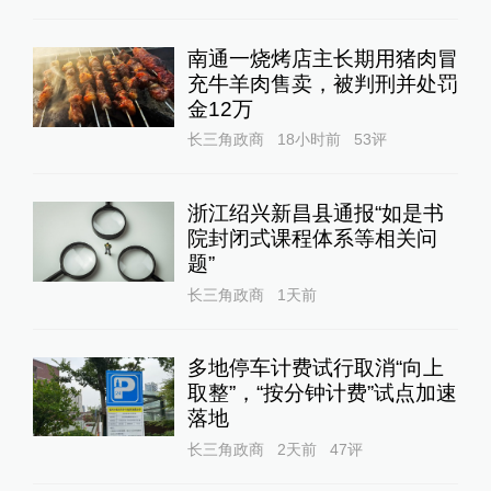
南通一烧烤店主长期用猪肉冒
充牛羊肉售卖，被判刑并处罚
金12万
长三角政商
18小时前
53
评
浙江绍兴新昌县通报“如是书
院封闭式课程体系等相关问
题”
长三角政商
1天前
多地停车计费试行取消“向上
取整”，“按分钟计费”试点加速
落地
长三角政商
2天前
47
评