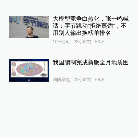
大模型竞争白热化，张一鸣喊
话：字节跳动“拒绝蒸馏”，不
用别人输出换榜单排名
10%公司
23小时前
53
评
我国编制完成新版全月地质图
国防聚焦
22小时前
69
评