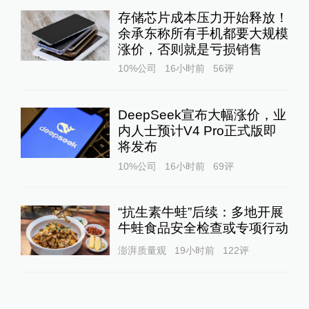
存储芯片成本压力开始释放！
余承东称所有手机都要大规模
涨价，否则就是亏损销售
10%公司
16小时前
56
评
DeepSeek宣布大幅涨价，业
内人士预计V4 Pro正式版即
将发布
10%公司
16小时前
69
评
“抗生素牛蛙”后续：多地开展
牛蛙食品安全检查或专项行动
澎湃质量观
19小时前
122
评