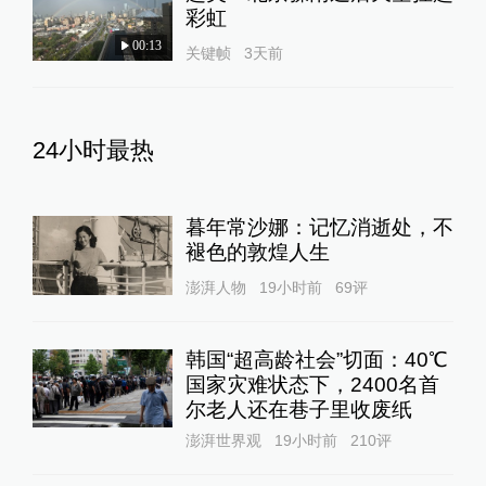
彩虹
00:13
关键帧
3天前
24小时最热
暮年常沙娜：记忆消逝处，不
褪色的敦煌人生
澎湃人物
19小时前
69
评
韩国“超高龄社会”切面：40℃
国家灾难状态下，2400名首
尔老人还在巷子里收废纸
澎湃世界观
19小时前
210
评