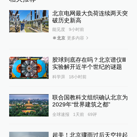
北京电网最大负荷连续两天突
破历史新高
能见度
9小时前
更多内容
北京
胶球到底存在吗？北京谱仪Ⅲ
实验解开近半个世纪的谜题
科学湃
18小时前
联合国教科文组织确认北京为
2029年“世界建筑之都”
全球速报
1天前
69
评
超美！北京骤雨过后天空挂起