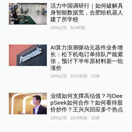
活力中国调研行｜如何破解具
身智能数据荒，合肥给机器人
建了所学校
10%公司
9小时前
AI算力浪潮驱动元器件业务增
长：松下机电订单排队产能紧
张，预计下半年原材料新一轮
涨价
10%公司
10小时前
12
评
业绩如何支撑高估值？与Dee
pSeek如何合作？如何看待股
价炒作？王兴兴回应多个热点
10%公司
10小时前
15
评