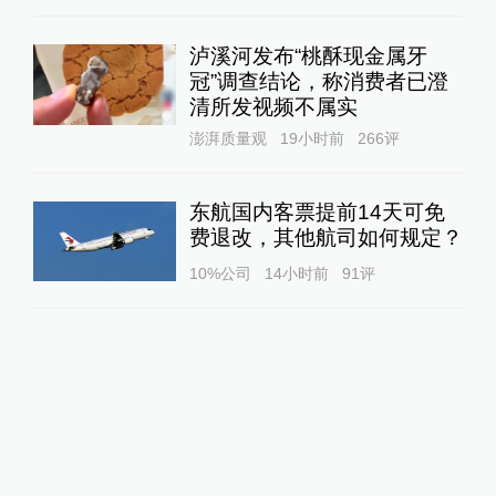
泸溪河发布“桃酥现金属牙
冠”调查结论，称消费者已澄
清所发视频不属实
澎湃质量观
19小时前
266
评
东航国内客票提前14天可免
费退改，其他航司如何规定？
10%公司
14小时前
91
评