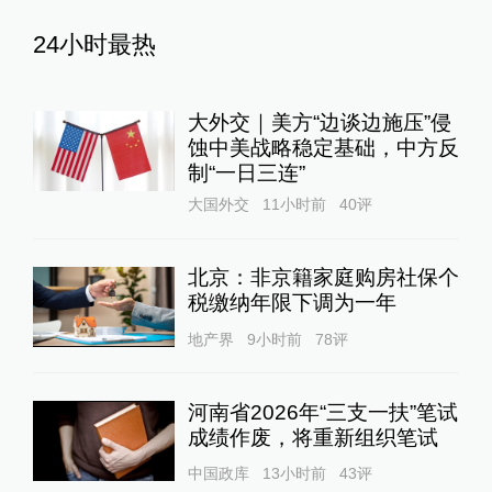
24小时最热
大外交｜美方“边谈边施压”侵
蚀中美战略稳定基础，中方反
制“一日三连”
大国外交
11小时前
40
评
北京：非京籍家庭购房社保个
税缴纳年限下调为一年
地产界
9小时前
78
评
河南省2026年“三支一扶”笔试
成绩作废，将重新组织笔试
中国政库
13小时前
43
评