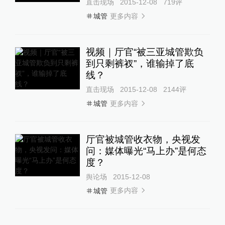
直击现场
2015-12-08
719
评
更多内容
城管
视频｜厅官“被三亚城管欺负
到只剩裤衩”，谁输掉了底
线？
直击现场
2015-12-08
2144
评
更多内容
城管
厅官被城管收衣物，央视发
问：媒体曝光“马上办”是何态
度？
舆论场
2015-12-08
更多内容
城管