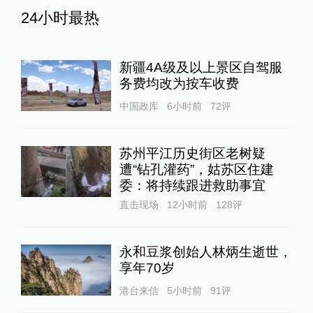
24小时最热
新疆4A级及以上景区自驾服
务费均改为按车收费
中国政库
6小时前
72
评
苏州平江历史街区老树疑
遭“钻孔灌药”，姑苏区住建
委：将持续跟进救助事宜
直击现场
12小时前
128
评
永和豆浆创始人林炳生逝世，
享年70岁
港台来信
5小时前
91
评