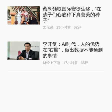
蔡皋领取国际安徒生奖，“在
孩子们心底种下真善美的种
子”
文化课
13小时前
62
评
李开复：AI时代，人的优势
在“右脑”，做出数据不能预测
的事情
财经上下游
17小时前
65
评