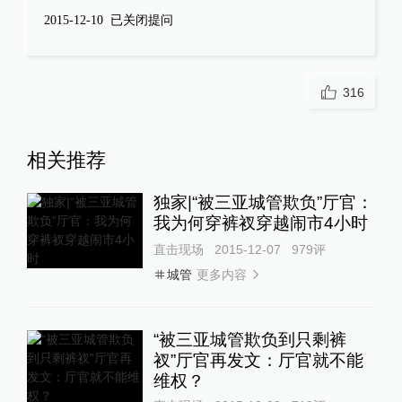
2015-12-10
已关闭提问
316
相关推荐
独家|“被三亚城管欺负”厅官：
我为何穿裤衩穿越闹市4小时
直击现场
2015-12-07
979
评
更多内容
城管
“被三亚城管欺负到只剩裤
衩”厅官再发文：厅官就不能
维权？