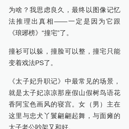
为啥？我思虑良久，最终以图像记忆
法推理出真相——一定是因为它跟
《琅琊榜》“撞宅”了。
撞衫可以躲，撞脸可以整，撞宅只能
变着戏法PS了。
《太子妃升职记》中最常见的场景，
就是太子妃凉凉那座假山假树鸟语花
香阿宝色画风的寝宫。女（男）主在
这里与忠犬丫鬟翩翩起舞，与面瘫的
太子老公吵架又和好。