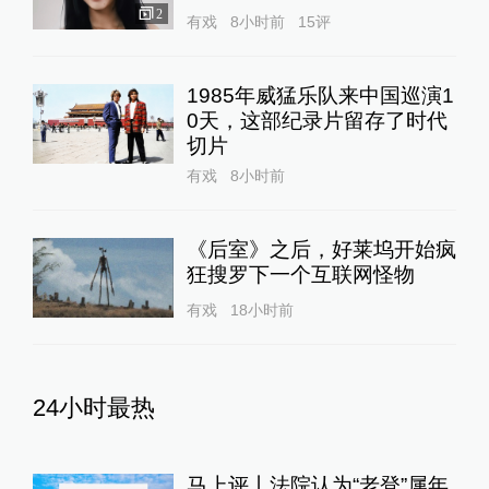
2
有戏
8小时前
15
评
1985年威猛乐队来中国巡演1
0天，这部纪录片留存了时代
切片
有戏
8小时前
《后室》之后，好莱坞开始疯
狂搜罗下一个互联网怪物
有戏
18小时前
24小时最热
马上评丨法院认为“老登”属年