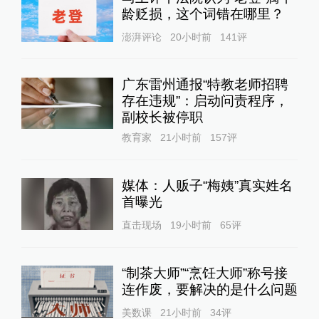
龄贬损，这个词错在哪里？
澎湃评论
20小时前
141
评
广东雷州通报“特教老师招聘
存在违规”：启动问责程序，
副校长被停职
教育家
21小时前
157
评
媒体：人贩子“梅姨”真实姓名
首曝光
直击现场
19小时前
65
评
“制茶大师”“烹饪大师”称号接
连作废，要解决的是什么问题
美数课
21小时前
34
评