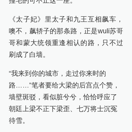
撞宅的可不止这一座。
《太子妃》里太子和九王互相飙车，
噢不，飙轿子的那条路，正是wuli苏哥
哥和蒙大统领重逢相认的路，只不过
刷成了白墙。
“我来到你的城市，走过你来时的
路……”笔者要给大梁的后宫点个赞，
墙壁斑驳，看似脏兮兮，恰恰呼应了
朝廷上梁不正下梁歪、七万将士沉冤
待雪。