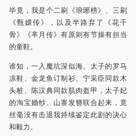
毕竟，我是个二刷《琅琊榜》、三刷
《甄嬛传》，以及半路弃了《花千
骨》《芈月传》有原则有节操有担当
的童鞋。
谁知，一入魔坑深似海。太子的罗马
凉鞋、金龙鱼订制衫、宁采臣同款木
头桩、陈汉典同款肌肉盔甲，太子妃
的淘宝婚纱、山寨发簪联合起来，竟
丝毫没有击退我持续鉴定此剧的决心
和毅力。