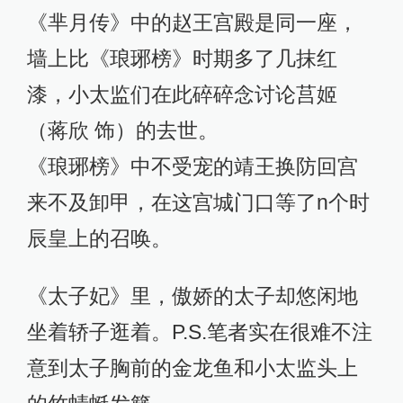
《芈月传》中的赵王宫殿是同一座，
墙上比《琅琊榜》时期多了几抹红
漆，小太监们在此碎碎念讨论莒姬
（蒋欣 饰）的去世。
《琅琊榜》中不受宠的靖王换防回宫
来不及卸甲，在这宫城门口等了n个时
辰皇上的召唤。
《太子妃》里，傲娇的太子却悠闲地
坐着轿子逛着。P.S.笔者实在很难不注
意到太子胸前的金龙鱼和小太监头上