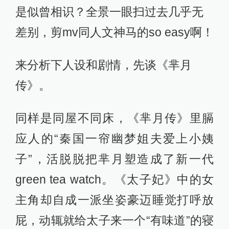
是似曾相识？全景一眼扫过去几乎无
差别，剪mv同人文神马的so easy啊！
来分析下人设和剧情，先谈《芈月
传》。
同样是同屋不同床，《芈月传》里膈
应人的“秦国一帘幽梦姐夫爱上小姨
子”，活脱脱把芈月塑造成了新一代
green tea watch。《太子妃》中的女
主角却自成一派坐姿豪迈睡觉打呼放
屁，动辄就给太子来一个“有味道”的寝