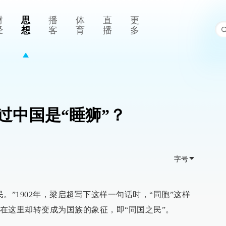
财
思
播
体
直
更
经
想
客
育
播
多
过中国是“睡狮”？
字号
。”1902年，梁启超写下这样一句话时，“同胞”这样
在这里却转变成为国族的象征，即“同国之民”。