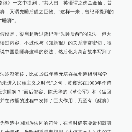
《动物谈》一文中提到，“其人曰：英语谓之佛兰金仙，昔
狮，又谓先睡后醒之巨物。”这样一来，曾纪泽提到的
“睡狮”。
假设是，梁启超听过曾纪泽“先睡后醒”的说法，但大
读过内容。不过他与《知新报》的关系非常密切，很
说中国是睡狮这样的说法，然后化为寓言故事写到了
法逐渐流传，比如1902年蔡元培在杭州筹组明强学
未进入民族主义之时代”之句，黄遵宪在1903年作诗
无惊睡狮？”而后邹容、陈天华的《革命军》和《猛回
并在传播的过程中发挥了巨大作用，乃至有《醒狮》
为塑造中国国族认同的符号，在当时确实凝聚和鼓舞
纪八十年代，当听到香港电视剧《大侠霍元甲》中的主