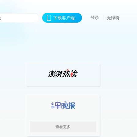
登录
下载客户端
无障碍
查看更多