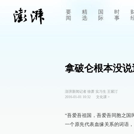
要
精
国
时
闻
选
际
事
拿破仑根本没说
澎湃新闻记者 徐萧 实习生 王紫汀
2016-01-01 10:32
文化课
>
“吾爱吾祖国，吾爱吾同胞之国民
一个原先代表血缘关系的词语，