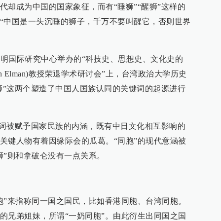
代却成为中国的国家象征，而有“睡狮”“醒狮”这样的
“中国是一头沉睡的狮子，千万不要叫醒它，否则世界
华文明国际研究中心举办的“科技史、思想史、文化史的
in Elman)教授荣退学术研讨会”上，台湾政治大学历史
睡狮”这两个塑造了中国人国族认同的关键词的起源进行
”二词被赋予国家民族的内涵，既有中日文化相互影响的
关键人物有着因缘际会的瓜葛。“同胞”的现代意涵被
狮”则和拿破仑没有一点关系。
胞”来指称同一国之国民，比如香港同胞、台湾同胞。
的兄弟姐妹，所谓“一奶同胞”。由此衍生出同国之国