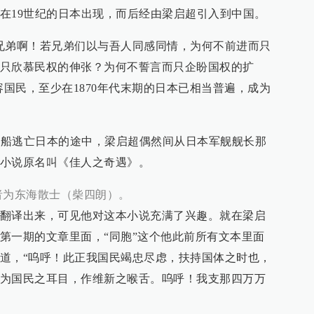
在19世纪的日本出现，而后经由梁启超引入到中国。
兄弟啊！若兄弟们以与吾人同感同情，为何不前进而只
只欣慕民权的伸张？为何不誓言而只企盼国权的扩
容国民，至少在1870年代末期的日本已相当普遍，成为
忙搭船逃亡日本的途中，梁启超偶然间从日本军舰舰长那
小说原名叫《佳人之奇遇》。
者为东海散士（柴四朗）。
翻译出来，可见他对这本小说充满了兴趣。就在梁启
第一期的文章里面，“同胞”这个他此前所有文本里面
道，“呜呼！此正我国民竭忠尽虑，扶持国体之时也，
为国民之耳目，作维新之喉舌。呜呼！我支那四万万