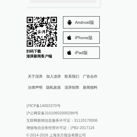
Android版
iPhone版
扫码下载
iPad版
澎湃新闻客户端
关于澎湃
加入澎湃
联系我们
广告合作
法律声明
隐私政策
澎湃矩阵
新闻报料
报料热线: 021-962866
澎湃新闻微博
沪ICP备14003370号
报料邮箱: news@thepaper.cn
澎湃新闻公众号
沪公网安备31010602000299号
澎湃新闻抖音号
互联网新闻信息服务许可证：31120170006
派生万物开放平台
增值电信业务经营许可证：沪B2-2017116
© 2014-
2026
上海东方报业有限公司
IP SHANGHAI