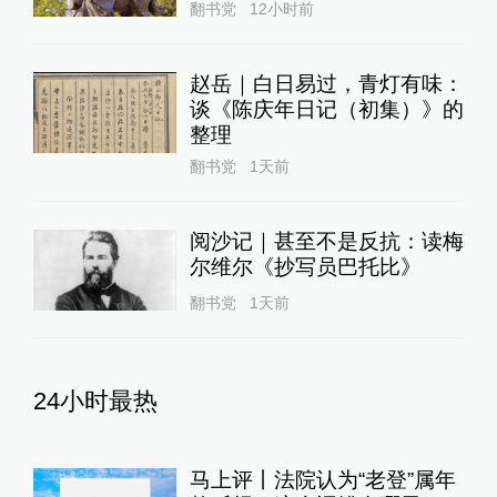
翻书党
12小时前
赵岳｜白日易过，青灯有味：
谈《陈庆年日记（初集）》的
整理
翻书党
1天前
阅沙记｜甚至不是反抗：读梅
尔维尔《抄写员巴托比》
翻书党
1天前
24小时最热
马上评丨法院认为“老登”属年