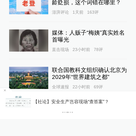
龄贬损，这个词错在哪里？
澎湃评论
1天前
163
评
媒体：人贩子“梅姨”真实姓名
首曝光
直击现场
23小时前
78
评
联合国教科文组织确认北京为
2029年“世界建筑之都”
全球速报
22小时前
69
评
重庆“代人信访被判寻衅滋事”案检方撤诉、警方
撤案，两被告人获国赔
暮年常沙娜：记忆消逝处，不
褪色的敦煌人生
澎湃人物
12小时前
65
评