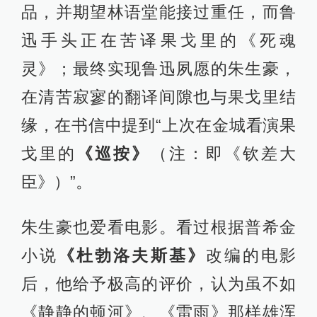
品，并期望林语堂能接过重任，而鲁
迅手头正在苦译果戈里的《死魂
灵》；最终实现鲁迅夙愿的朱生豪，
在清苦寂寥的翻译间隙也与果戈里结
缘，在书信中提到“上次在金城看演果
戈里的
《巡按》
（注：即《钦差大
臣》）”。
朱生豪也爱看电影。看过根据普希金
小说
《杜勃洛夫斯基》
改编的电影
后，他给予极高的评价，认为虽不如
《静静的顿河》、《雷雨》那样雄浑