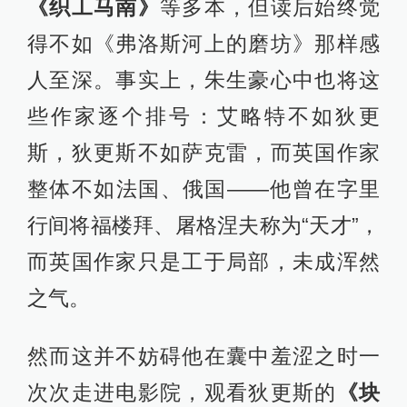
《织工马南》
等多本，但读后始终觉
得不如《弗洛斯河上的磨坊》那样感
人至深。事实上，朱生豪心中也将这
些作家逐个排号：艾略特不如狄更
斯，狄更斯不如萨克雷，而英国作家
整体不如法国、俄国——他曾在字里
行间将福楼拜、屠格涅夫称为“天才”，
而英国作家只是工于局部，未成浑然
之气。
然而这并不妨碍他在囊中羞涩之时一
次次走进电影院，观看狄更斯的
《块