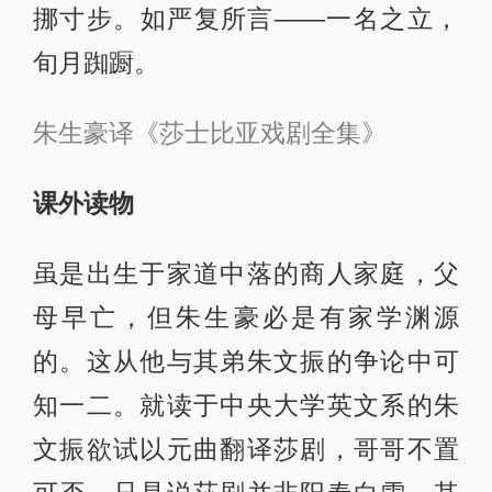
挪寸步。如严复所言——一名之立，
旬月踟蹰。
朱生豪译《莎士比亚戏剧全集》
课外读物
虽是出生于家道中落的商人家庭，父
母早亡，但朱生豪必是有家学渊源
的。这从他与其弟朱文振的争论中可
知一二。就读于中央大学英文系的朱
文振欲试以元曲翻译莎剧，哥哥不置