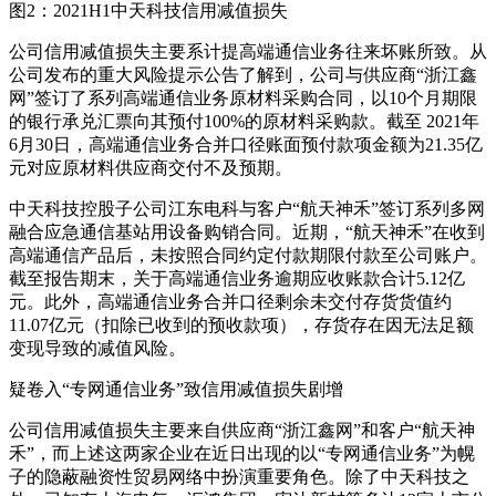
图2：2021H1中天科技信用减值损失
公司信用减值损失主要系计提高端通信业务往来坏账所致。从
公司发布的重大风险提示公告了解到，公司与供应商“浙江鑫
网”签订了系列高端通信业务原材料采购合同，以10个月期限
的银行承兑汇票向其预付100%的原材料采购款。截至 2021年
6月30日，高端通信业务合并口径账面预付款项金额为21.35亿
元对应原材料供应商交付不及预期。
中天科技控股子公司江东电科与客户“航天神禾”签订系列多网
融合应急通信基站用设备购销合同。近期，“航天神禾”在收到
高端通信产品后，未按照合同约定付款期限付款至公司账户。
截至报告期末，关于高端通信业务逾期应收账款合计5.12亿
元。此外，高端通信业务合并口径剩余未交付存货货值约
11.07亿元（扣除已收到的预收款项），存货存在因无法足额
变现导致的减值风险。
疑卷入“专网通信业务”致信用减值损失剧增
公司信用减值损失主要来自供应商“浙江鑫网”和客户“航天神
禾”，而上述这两家企业在近日出现的以“专网通信业务”为幌
子的隐蔽融资性贸易网络中扮演重要角色。除了中天科技之