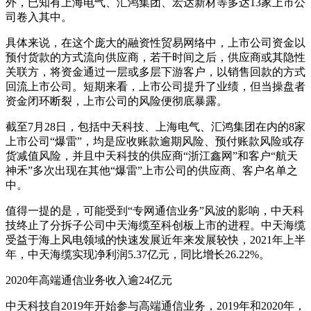
外，已知有上海电气、汇鸿集团、宏达新材等多达13家上市公
司卷入其中。
具体来说，在这个庞大的融资性贸易网络中，上市公司资金以
预付货款的方式流向供应商，若干时间之后，供应商或其隐性
关联方，将资金通过一层或多层下游客户，以销售回款的方式
回流上市公司。短期来看，上市公司提升了业绩，但当操盘者
资金闭环断裂，上市公司的风险便彻底暴露。
截至7月28日，包括中天科技、上海电气、汇鸿集团在内的8家
上市公司“爆雷”，均是应收账款逾期风险、预付账款风险或存
货减值风险，并且中天科技的供应商“浙江鑫网”和客户“航天
神禾”多次出现在其他“爆雷”上市公司的供应商、客户名单之
中。
值得一提的是，可能受到“专网通信业务”风波的影响，中天科
技终止了分拆子公司中天海缆至科创板上市的进程。中天海缆
受益于海上风电领域的快速发展近年来发展较快，2021年上半
年，中天海缆实现净利润5.37亿元，同比增长26.22%。
2020年高端通信业务收入逾24亿元
中天科技自2019年开始参与高端通信业务，2019年和2020年，