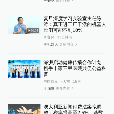
谷歌
复旦深度学习实验室主任陈
涛：真正进工厂干活的机器人
比例可能不到10%
00:58
奇客解
13分钟前
更多内容
机器人
澎湃启动健康传播合作计划，
携手十家三甲医院共促公益科
普
中国政库
4天前
15
评
更多内容
澎湃
澳大利亚新闻付费法案拟调
整：税率提高至2.5%，基数