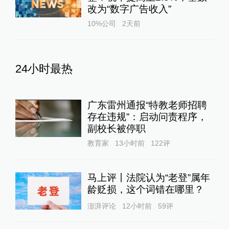
改为“数字广告收入”
10%公司
2天前
24小时最热
广东雷州通报“特教老师招聘
存在违规”：启动问责程序，
副校长被停职
教育家
13小时前
122
评
马上评丨法院认为“老登”属年
龄贬损，这个词错在哪里？
澎湃评论
12小时前
59
评