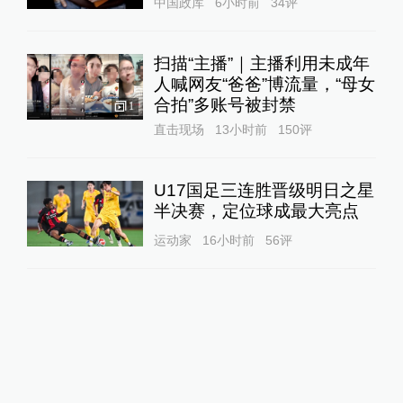
中国政库
6小时前
34
评
扫描“主播”｜主播利用未成年
人喊网友“爸爸”博流量，“母女
合拍”多账号被封禁
1
直击现场
13小时前
150
评
U17国足三连胜晋级明日之星
半决赛，定位球成最大亮点
运动家
16小时前
56
评