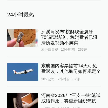
24小时最热
泸溪河发布“桃酥现金属牙
冠”调查结论，称消费者已澄
清所发视频不属实
澎湃质量观
13小时前
266
评
东航国内客票提前14天可免
费退改，其他航司如何规定？
10%公司
7小时前
87
评
河南省2026年“三支一扶”笔试
成绩作废，将重新组织笔试