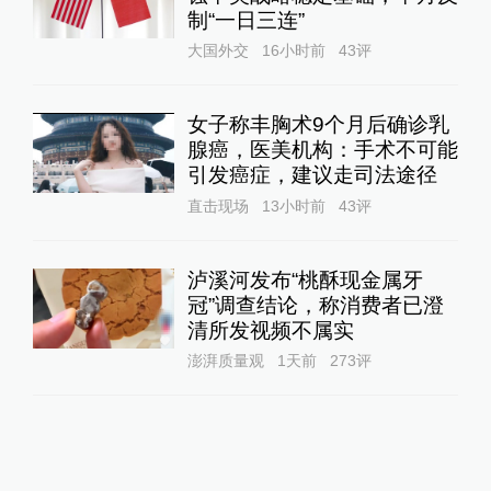
制“一日三连”
大国外交
16小时前
43
评
女子称丰胸术9个月后确诊乳
腺癌，医美机构：手术不可能
引发癌症，建议走司法途径
直击现场
13小时前
43
评
泸溪河发布“桃酥现金属牙
冠”调查结论，称消费者已澄
清所发视频不属实
澎湃质量观
1天前
273
评