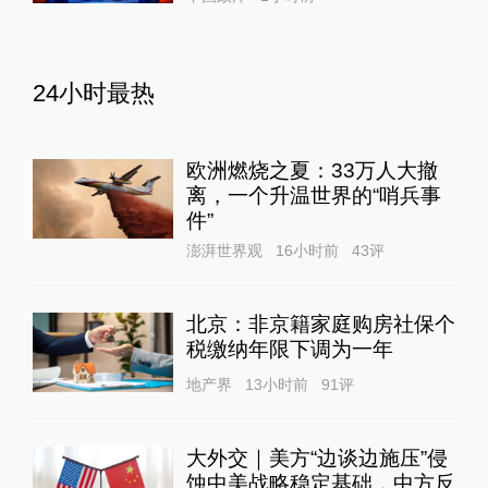
24小时最热
欧洲燃烧之夏：33万人大撤
离，一个升温世界的“哨兵事
件”
澎湃世界观
16小时前
43
评
北京：非京籍家庭购房社保个
税缴纳年限下调为一年
地产界
13小时前
91
评
大外交｜美方“边谈边施压”侵
蚀中美战略稳定基础，中方反