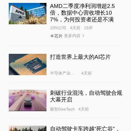
AMD二季度净利润增超2.5
倍，数据中心营收增长10
7%，为何投资者还是不满
10%公司
4天前
15
评
更多内容
芯片
打造世界上最大的AI芯片
半导体产业纵横
4天前
刺破行业混沌，自动驾驶合规
大幕开启
极智GeeTech
4天前
自动驾驶卡车跨越“死亡谷”，