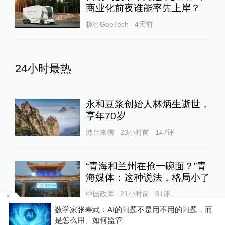
商业化前夜谁能率先上岸？
极智GeeTech
4天前
24小时最热
永和豆浆创始人林炳生逝世，
享年70岁
港台来信
23小时前
147
评
“青海和兰州在抢一碗面？”青
海媒体：这种说法，格局小了
中国政库
21小时前
81
评
中
数学家张寿武：AI的问题不是用不用的问题，而
是怎么用、如何监管