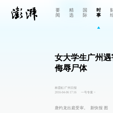
要
精
国
时
闻
选
际
事
女大学生广州遇
侮辱尸体
林霞虹/广州日报
2016-04-06 17:16
一号专案
>
唐灼龙出庭受审。 新快报 图