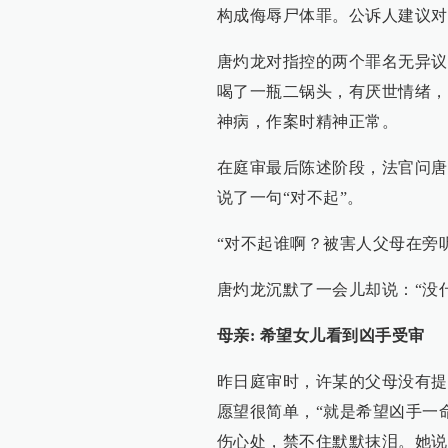
构成侮辱尸体罪。公诉人建议对
唐灼龙对指控的两个罪名无异议
喝了一瓶二锅头，有厌世情绪，
神病，作案时精神正常。
在庭审最后陈述阶段，法官问唐
说了一句“对不起”。
“对不起谁啊？被害人父母在旁
唐灼龙沉默了一会儿却说：“没
母亲: 希望女儿看到凶手受审
昨日庭审时，许某的父母没有提
愿望很简单，“就是希望凶手一
伤心处，禁不住默默抹泪。她说