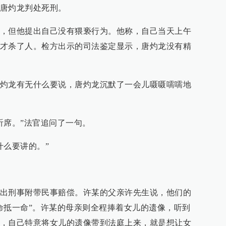
唐灼龙判处死刑。
，但他提出自己没有猥亵行为。他称，自己当天上午
才杀了人。检方出示的司法鉴定显示，唐灼龙没有精
灼龙有无什么要说，唐灼龙沉默了一会儿嗫嗫嚅嚅地
听席。”法官追问了一句。
什么要讲的。”
出刑事附带民事赔偿。许某的父亲许先生说，他们的
命抵一命”。许某的母亲则全程捧着女儿的遗像，听到
，自己特意将女儿的遗像带到法庭上来，就是想让女