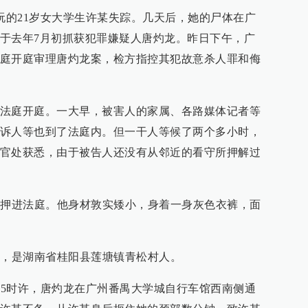
游玩的21岁女大学生许某失踪。几天后，她的尸体在广
于去年7月初抓获犯罪嫌疑人唐灼龙。昨日下午，广
庭开庭审理唐灼龙案，检方指控其犯故意杀人罪和侮
法庭开庭。一大早，被害人的家属、各路媒体记者等
诉人等也到了法庭内。但一干人等候了两个多小时，
官处获悉，由于被告人还没有从邻近的看守所押解过
被押进法庭。他身材敦实矮小，身着一身灰色衣裤，面
化，是湖南省桂阳县莲塘镇青松村人。
午15时许，唐灼龙在广州番禺大学城自行车馆西南侧通