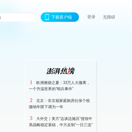
登录
下载客户端
无障碍
1
欧洲燃烧之夏：33万人大撤离，
一个升温世界的“哨兵事件”
2
北京：非京籍家庭购房社保个税
缴纳年限下调为一年
3
大外交｜美方“边谈边施压”侵蚀中
美战略稳定基础，中方反制“一日三连”