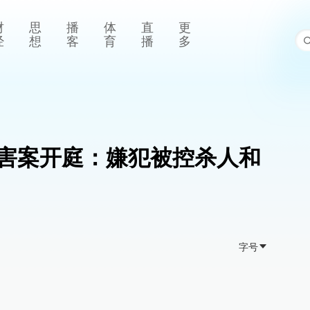
财
思
播
体
直
更
经
想
客
育
播
多
害案开庭：嫌犯被控杀人和
字号