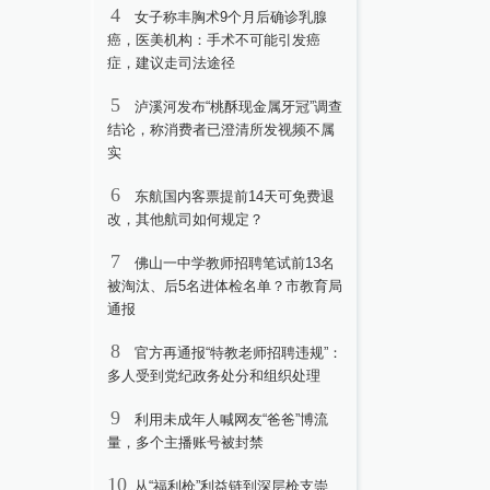
4
女子称丰胸术9个月后确诊乳腺
癌，医美机构：手术不可能引发癌
症，建议走司法途径
5
泸溪河发布“桃酥现金属牙冠”调查
结论，称消费者已澄清所发视频不属
实
6
东航国内客票提前14天可免费退
改，其他航司如何规定？
7
佛山一中学教师招聘笔试前13名
被淘汰、后5名进体检名单？市教育局
通报
8
官方再通报“特教老师招聘违规”：
多人受到党纪政务处分和组织处理
9
利用未成年人喊网友“爸爸”博流
量，多个主播账号被封禁
10
从“福利枪”利益链到深层枪支崇