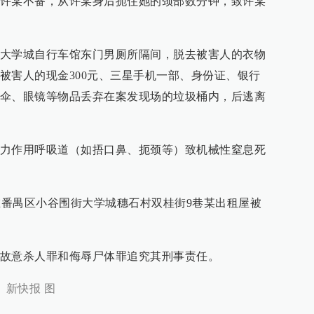
许某不备，从许某身后扼住她的颈部数分钟，致许某
大学城自行车馆东门男厕所隔间，脱去被害人的衣物
被害人的现金300元、三星手机一部、身份证、银行
伞、眼镜等物品丢弃在案发现场的垃圾桶内，后逃离
力作用呼吸道（如捂口鼻、扼颈等）致机械性窒息死
灼龙在番禺区小谷围街大学城穗石村双桂街9巷某出租屋被
故意杀人罪和侮辱尸体罪追究其刑事责任。
 新快报 图