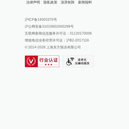
法律声明
隐私政策
澎湃矩阵
新闻报料
报料热线: 021-962866
澎湃新闻微博
沪ICP备14003370号
报料邮箱: news@thepaper.cn
澎湃新闻公众号
沪公网安备31010602000299号
澎湃新闻抖音号
互联网新闻信息服务许可证：31120170006
派生万物开放平台
增值电信业务经营许可证：沪B2-2017116
© 2014-
2026
上海东方报业有限公司
IP SHANGHAI
SIXTH TONE