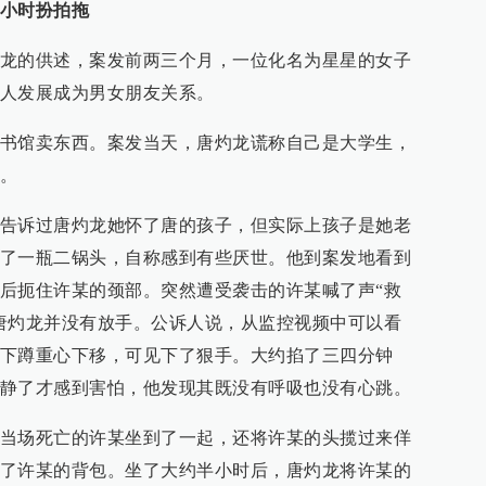
小时扮拍拖
龙的供述，案发前两三个月，一位化名为星星的女子
人发展成为男女朋友关系。
书馆卖东西。案发当天，唐灼龙谎称自己是大学生，
。
告诉过唐灼龙她怀了唐的孩子，但实际上孩子是她老
了一瓶二锅头，自称感到有些厌世。他到案发地看到
后扼住许某的颈部。突然遭受袭击的许某喊了声“救
唐灼龙并没有放手。公诉人说，从监控视频中可以看
下蹲重心下移，可见下了狠手。大约掐了三四分钟
静了才感到害怕，他发现其既没有呼吸也没有心跳。
当场死亡的许某坐到了一起，还将许某的头揽过来佯
了许某的背包。坐了大约半小时后，唐灼龙将许某的