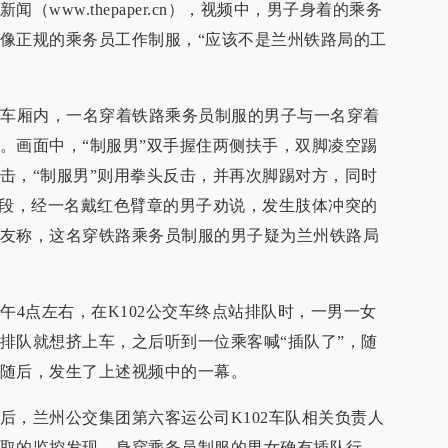
（www.thepaper.cn），视频中，男子身着的乘务
像正规的乘务员工作制服，“应该不是兰州铁路局的工
交车厢内，一名穿着铁路乘务员制服的男子与一名穿着
。画面中，“制服男”双手握住两侧扶手，双脚凌空踢
击，“制服男”则用拳头反击，并再次脚踢对方，同时
半段，经一名戴红色臂章的男子劝说，发生肢体冲突的
友称，这名穿铁路乘务员制服的男子疑为兰州铁路局
午4点左右，在K102公交车终点站排队时，一男一女
排队就想挤上车，之后听到一位乘客喊“插队了”，随
随后，发生了上述视频中的一幕。
后，兰州公交集团第六客运公司K102车队相关负责人
取的监控发现，身穿乘务员制服的男女确有插队行