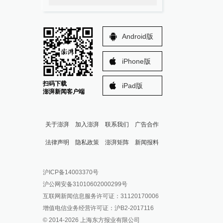
Android版
iPhone版
扫码下载
iPad版
澎湃新闻客户端
关于澎湃
加入澎湃
联系我们
广告合作
法律声明
隐私政策
澎湃矩阵
新闻报料
报料热线: 021-962866
澎湃新闻微博
沪ICP备14003370号
报料邮箱: news@thepaper.cn
澎湃新闻公众号
沪公网安备31010602000299号
澎湃新闻抖音号
互联网新闻信息服务许可证：31120170006
派生万物开放平台
增值电信业务经营许可证：沪B2-2017116
© 2014-
2026
上海东方报业有限公司
IP SHANGHAI