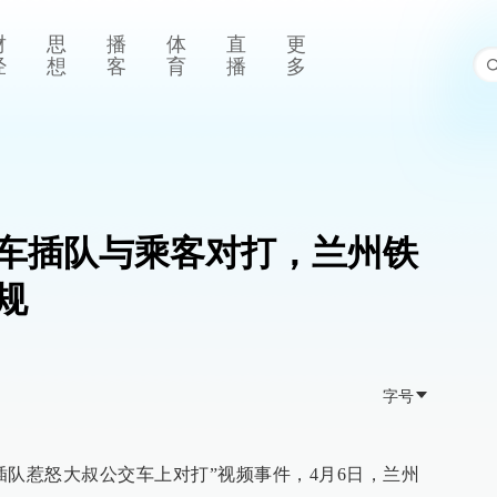
财
思
播
体
直
更
经
想
客
育
播
多
乘车插队与乘客对打，兰州铁
规
字号
插队惹怒大叔公交车上对打”视频事件，4月6日，兰州