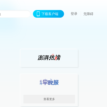
登录
下载客户端
无障碍
查看更多