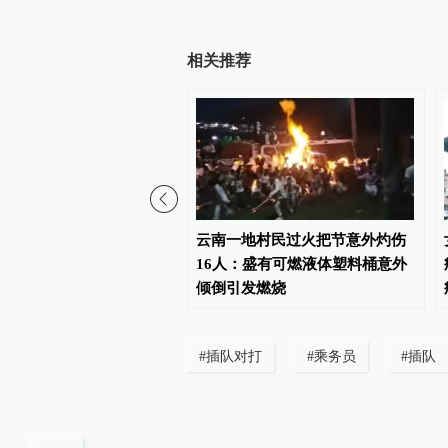
相关推荐
通报“特教老师招聘违
云南一地村民过火把节意外灼伤
多人受到党纪政务处分和组
16人：盛有可燃液体塑料桶意外
倾倒引发燃烧
#
插队对打
#
乘务员
#
插队