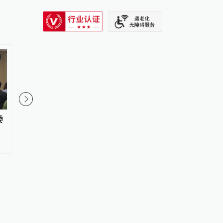
SIXTH TONE
1
委
视频丨四川宜宾市高县4.9级地震
官方再通报“特教老师
致1人遇难
规”：多人受到党纪政
织处理