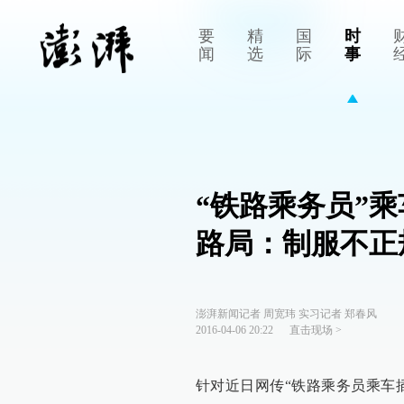
要
精
国
时
闻
选
际
事
“铁路乘务员”
路局：制服不正
澎湃新闻记者 周宽玮 实习记者 郑春风
2016-04-06 20:22
直击现场
>
针对近日网传“铁路乘务员乘车