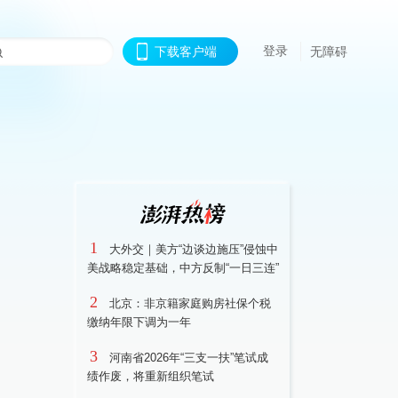
登录
下载客户端
无障碍
1
大外交｜美方“边谈边施压”侵蚀中
美战略稳定基础，中方反制“一日三连”
2
北京：非京籍家庭购房社保个税
缴纳年限下调为一年
3
河南省2026年“三支一扶”笔试成
绩作废，将重新组织笔试