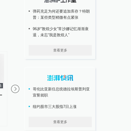
弹药充足为何还要追加库存？特朗
普：某些类型稍微有点紧张
96岁“敦煌少女”常沙娜记忆渐渐衰
退，未忘“我是敦煌人”
查看更多
题
专题
哥伦比亚新任总统德拉埃斯普列亚
一
从没学过开车，90后女大学生无
宣誓就职
台风“白海豚”逼近，上
证醉驾撞伤人，还想找人顶包
实行24小时前置备勤
纽约股市三大股指7日上涨
#
醉驾
更多内容 >
查看更多