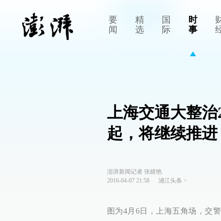
要
精
国
时
闻
选
际
事
上海交通大整治2
起，将继续推进
澎湃新闻记者 张婧艳
2016-04-07 21:58
浦江头条
>
图为4月6日，上海五角场，交