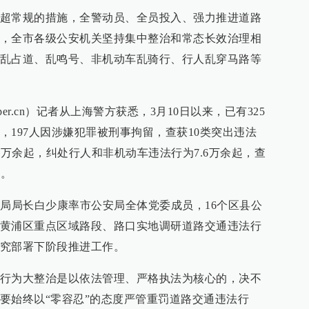
超常规的措施，全警动员、全员投入、强力推进道路
，全市各级公安机关坚持集中整治和常态长效治理相
乱占道、乱鸣号、非机动车乱骑行、行人乱穿马路等
aper.cn）记者从上海警方获悉，3月10日以来，已有325
，197人因涉嫌犯罪被刑事拘留，查获10类突出违法
9万余起，纠处行人和非机动车违法行为7.6万余起，查
起。
安局局长白少康率市公安局全体党委成员，16个区县公
黄浦区重点区域路段、路口实地调研道路交通违法行
究部署下阶段推进工作。
行为大整治是以依法管理、严格执法为核心的，决不
要始终以“零容忍”的态度严管重罚道路交通违法行