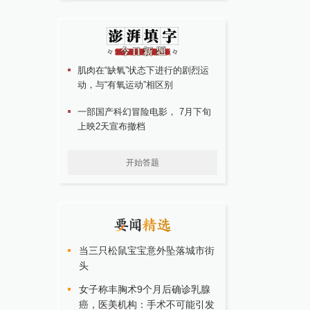
肌肉在“缺氧”状态下进行的剧烈运
动，与“有氧运动”相区别
一部国产科幻冒险电影， 7月下旬
上映2天宣布撤档
开始答题
当三只松鼠宝宝意外坠落城市街
头
女子称丰胸术9个月后确诊乳腺
癌，医美机构：手术不可能引发