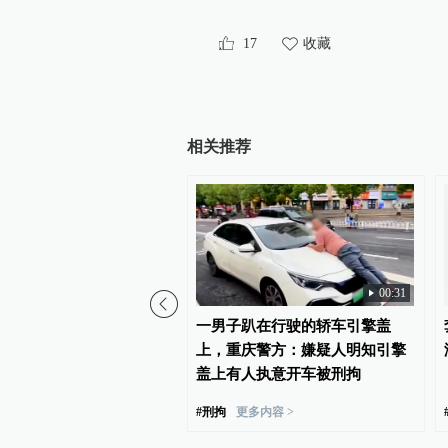
17
收藏
相关推荐
00:31
白海豚”逼近，上海多部门
一男子趴在行驶的轿车引擎盖
4小时前置备勤
上，重庆警方：嫌疑人明知引擎
盖上有人执意开车被刑拘
#
刑拘
更多内容 >