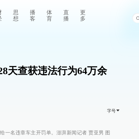
财
思
播
体
直
更
经
想
客
育
播
多
8天查获违法行为64万余
字号
警给一名违章车主开罚单。澎湃新闻记者 贾亚男 图