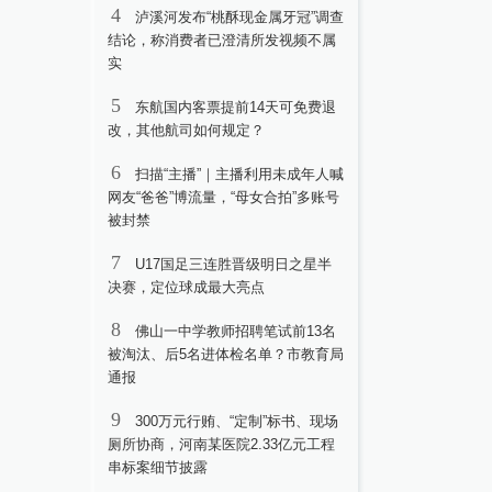
4
泸溪河发布“桃酥现金属牙冠”调查
结论，称消费者已澄清所发视频不属
实
5
东航国内客票提前14天可免费退
改，其他航司如何规定？
6
扫描“主播”｜主播利用未成年人喊
网友“爸爸”博流量，“母女合拍”多账号
被封禁
7
U17国足三连胜晋级明日之星半
决赛，定位球成最大亮点
8
佛山一中学教师招聘笔试前13名
被淘汰、后5名进体检名单？市教育局
通报
9
300万元行贿、“定制”标书、现场
厕所协商，河南某医院2.33亿元工程
串标案细节披露