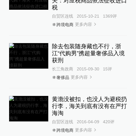
关：对应税商品依法征收进口
税
自贸区连线
2015-10-21
1369
评
更多内容
跨境电商
除去包装随身藏也不行，浙
江“代购男”携超量奢侈品入境
获刑
长三角政商
2015-09-30
15
评
更多内容
奢侈品
黄渤没被扣，也没人为避税扔
行李，海关到底有没有在严打
海淘
自贸区连线
2016-04-09
420
评
更多内容
跨境电商