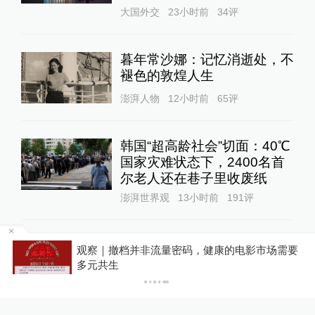
大国外交
23小时前
34
评
暮年常沙娜：记忆消逝处，不
褪色的敦煌人生
澎湃人物
12小时前
65
评
韩国“超高龄社会”切面：40℃
国家灾难状态下，2400名首
尔老人还在巷子里收废纸
澎湃世界观
13小时前
191
评
观察｜撤档并非流量密码，健康的电影市场需要
多元共生
关于澎湃
|
联系我们
|
法律声明
|
澎湃广告