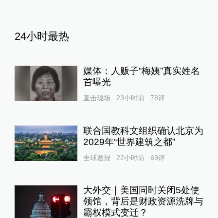
24小时最热
媒体：人贩子“梅姨”真实姓名
首曝光
直击现场
23小时前
78
评
联合国教科文组织确认北京为
2029年“世界建筑之都”
全球速报
22小时前
69
评
大外交｜美国同时关闭5处使
领馆，背后是财政资源洗牌与
霸权模式变迁？