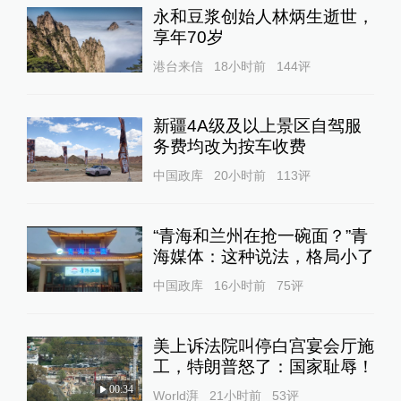
永和豆浆创始人林炳生逝世，
享年70岁
港台来信
18小时前
144
评
新疆4A级及以上景区自驾服
务费均改为按车收费
中国政库
20小时前
113
评
“青海和兰州在抢一碗面？”青
海媒体：这种说法，格局小了
中国政库
16小时前
75
评
美上诉法院叫停白宫宴会厅施
工，特朗普怒了：国家耻辱！
00:34
World湃
21小时前
53
评