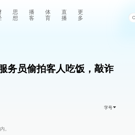
财
思
播
体
直
更
经
想
客
育
播
多
服务员偷拍客人吃饭，敲诈
字号
内。