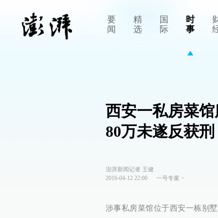
要
精
国
时
闻
选
际
事
西安一私房菜馆
80万未遂反获刑
澎湃新闻记者 王健
2016-04-12 22:00
一号专案
>
涉事私房菜馆位于西安一栋别墅