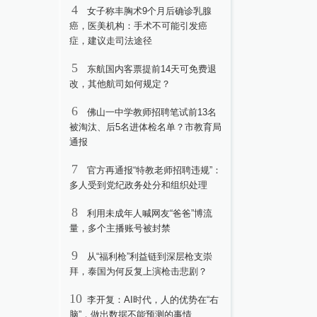
4
女子称丰胸术9个月后确诊乳腺
癌，医美机构：手术不可能引发癌
症，建议走司法途径
5
东航国内客票提前14天可免费退
改，其他航司如何规定？
6
佛山一中学教师招聘笔试前13名
被淘汰、后5名进体检名单？市教育局
通报
7
官方再通报“特教老师招聘违规”：
多人受到党纪政务处分和组织处理
8
利用未成年人喊网友“爸爸”博流
量，多个主播账号被封禁
9
从“福利枪”利益链到深层枪支崇
拜，泰国为何反复上演枪击悲剧？
10
李开复：AI时代，人的优势在“右
脑”，做出数据不能预测的事情