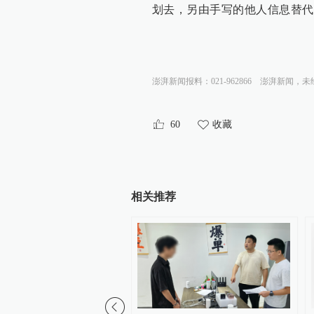
划去，另由手写的他人信息替代
澎湃新闻报料：021-962866
澎湃新闻，未
60
收藏
相关推荐