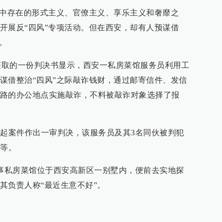
部中存在的形式主义、官僚主义、享乐主义和奢靡之
开展反“四风”专项活动。但在西安，却有人预谋借
。
r.cn）获取的一份判决书显示，西安一私房菜馆服务员利用工
谋借整治“四风”之际敲诈钱财，通过邮寄信件、发信
路的办公地点实施敲诈，不料被敲诈对象选择了报
这起案件作出一审判决，该服务员及其3名同伙被判犯
不等。
涉事私房菜馆位于西安高新区一别墅内，便前去实地探
其负责人称“最近生意不好”。