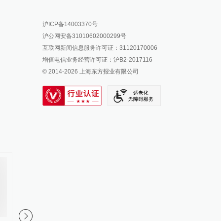
报料热线: 021-962866
澎湃新闻微博
沪ICP备14003370号
报料邮箱: news@thepaper.cn
澎湃新闻公众号
沪公网安备31010602000299号
澎湃新闻抖音号
互联网新闻信息服务许可证：31120170006
派生万物开放平台
增值电信业务经营许可证：沪B2-2017116
© 2014-
2026
上海东方报业有限公司
IP SHANGHAI
SIXTH TONE