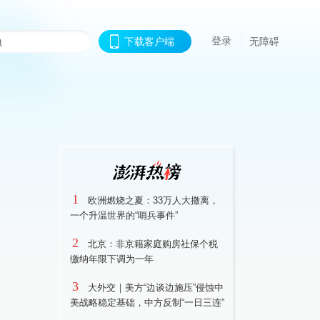
登录
下载客户端
无障碍
1
欧洲燃烧之夏：33万人大撤离，
一个升温世界的“哨兵事件”
2
北京：非京籍家庭购房社保个税
缴纳年限下调为一年
3
大外交｜美方“边谈边施压”侵蚀中
美战略稳定基础，中方反制“一日三连”