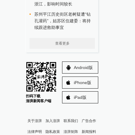
浙江，影响时间较长
苏州平江历史街区老树疑遭“钻
孔灌药”，姑苏区住建委：将持
续跟进救助事宜
查看更多
Android版
iPhone版
扫码下载
iPad版
澎湃新闻客户端
关于澎湃
加入澎湃
联系我们
广告合作
法律声明
隐私政策
澎湃矩阵
新闻报料