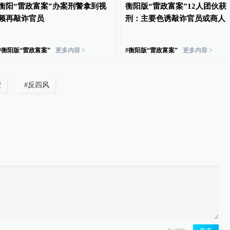
衡阳“雷政富案”办案刑警拿到视
衡阳版“雷政富案”12人团伙获
频再敲诈官员
刑：主要色诱敲诈官员或商人
#
衡阳版“雷政富案”
更多内容 >
#
衡阳版“雷政富案”
更多内容 >
索
#
反四风