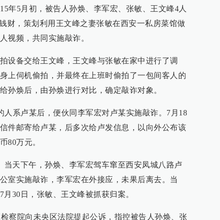
15年5月初，被告人孙焕、李军宏、张敏、王文峰4人
诈钱财，策划利用王文峰之妻张敏在西安一私房菜馆做
人视频，共同实施敲诈。
拍设备交给王文峰，王文峰与张敏在家中进行了调
身上伺机偷拍，并最终在上班时偷拍了一包间客人的
给孙焕后，由孙焕进行对比，确定敲诈对象。
中的人系卢某后，便伙同李军宏对卢某实施敲诈。7月18
信件邮寄给卢某，后多次给卢发信息，以向外公布该
币80万元。
案。当天下午，孙焕、李军宏驾车窜至西安凤城八路卢
公室实施敲诈，李军宏在外接应，未果后离去。当
7月30日，张敏、王文峰被抓获归案。
未央区检察院向未央区法院提起公诉，指控被告人孙焕、张