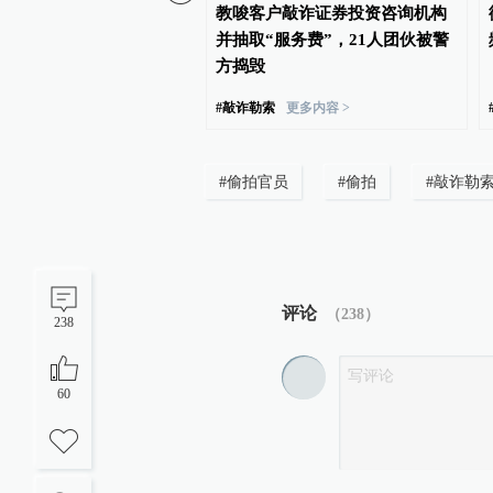
雷政富案主犯缓刑时仍敲
教唆客户敲诈证券投资咨询机构
决书隐去被色诱官员名字
并抽取“服务费”，21人团伙被警
方捣毁
案
更多内容 >
#
敲诈勒索
更多内容 >
#
偷拍官员
#
偷拍
#
敲诈勒
评论
（
238
）
238
60