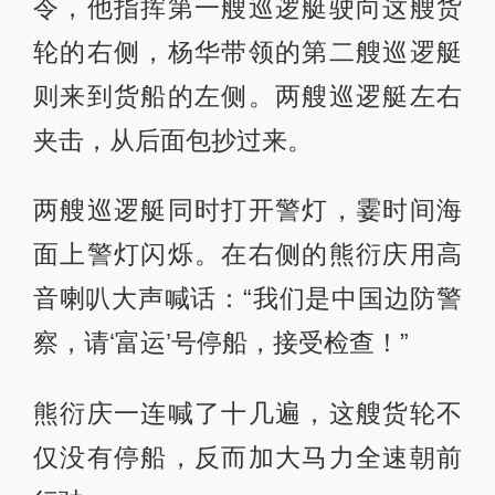
令，他指挥第一艘巡逻艇驶向这艘货
轮的右侧，杨华带领的第二艘巡逻艇
则来到货船的左侧。两艘巡逻艇左右
夹击，从后面包抄过来。
两艘巡逻艇同时打开警灯，霎时间海
面上警灯闪烁。在右侧的熊衍庆用高
音喇叭大声喊话：“我们是中国边防警
察，请‘富运’号停船，接受检查！”
熊衍庆一连喊了十几遍，这艘货轮不
仅没有停船，反而加大马力全速朝前