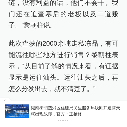
链，没有利益的话，他们不会干。我
们还在追查幕后的老板以及二道贩
子。”黎朝柱说。
此次查获的2000余吨走私冻品，有可
能流往哪些地方进行销售？黎朝柱表
示，“从目前了解的情况来看，有证据
显示是运往汕头。运往汕头之后，再
怎么分发出去，就不清楚了。”
黎朝柱介绍，按照正规渠道进口冻
天
释新闻｜槽点密集的造舰计划：特朗普的“黄金舰
队”梦能实现吗？
品，首先要经过国家的检验检疫部