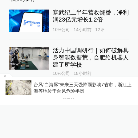
寒武纪上半年营收翻番，净利
润23亿元增长1.2倍
10%公司
14小时前
12
评
活力中国调研行｜如何破解具
身智能数据荒，合肥给机器人
建了所学校
10%公司
15小时前
区
台风“白海豚”未来三天强降雨影响7省市，浙江上
海等地位于台风危险半圆
AI算力浪潮驱动元器件业务增
长：松下机电订单排队产能紧
张，预计下半年原材料新一轮
涨价
10%公司
15小时前
12
评