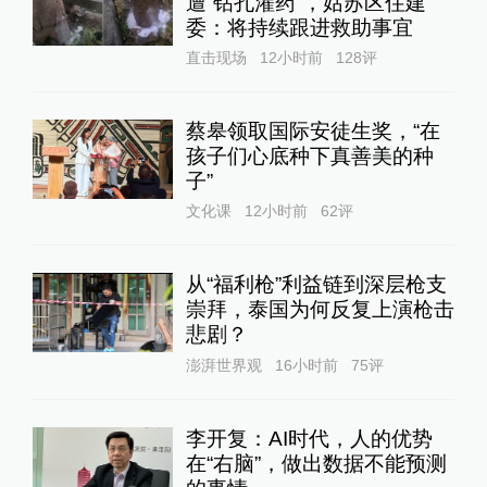
遭“钻孔灌药”，姑苏区住建
委：将持续跟进救助事宜
直击现场
12小时前
128
评
蔡皋领取国际安徒生奖，“在
孩子们心底种下真善美的种
子”
文化课
12小时前
62
评
从“福利枪”利益链到深层枪支
崇拜，泰国为何反复上演枪击
悲剧？
澎湃世界观
16小时前
75
评
李开复：AI时代，人的优势
在“右脑”，做出数据不能预测