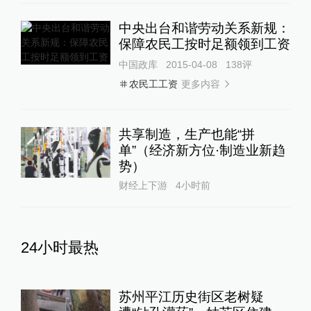
中央出台和谐劳动关系新规：
保障农民工按时足额领到工资
中国政库
2015-04-08
138
评
更多内容
农民工工资
共享制造，生产也能“拼
单”（经济新方位·制造业新趋
势）
财经上下游
4小时前
24小时最热
苏州平江历史街区老树疑