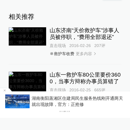
相关推荐
山东济南“天价救护车”涉事人
员被停职，“费用全部退还”
直击现场
2016-02-26
207
评
更多内容
救护车收费
山东一救护车80公里要价360
0，当事方辩称办事员算错了
直击现场
2016-02-25
665
评
更多内容
两天
释新闻｜槽点密集的造舰计划：特朗普的“黄金舰
救护车收费
队”梦能实现吗？
新华社：“太平间收取防老鼠
啃咬费”发酵后，网友直呼死