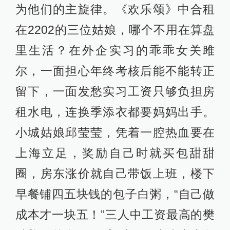
为他们的主旋律。《欢乐颂》中合租
在2202的三位姑娘，哪个不用在算盘
里生活？在外企实习的乖乖女关雎
尔，一面担心年终考核后能不能转正
留下，一面发愁实习工资只够负担房
租水电，连换季添衣都要妈妈出手。
小城姑娘邱莹莹，凭着一腔热血要在
上海立足，奖励自己时就买包甜甜
圈，房东涨价就自己带饭上班，楼下
早餐铺四五块钱的包子白粥，“自己做
成本才一块五！”三人中工资最高的樊