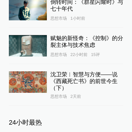
倒转时间：《群星闪耀时》与
七十年代
思想市场
1小时前
赋魅的新怪奇：《控制》的分
裂主体与技术焦虑
思想市场
22小时前
15
评
沈卫荣︱智慧与方便——说
《西藏死亡书》的前世今生
（下）
思想市场
2天前
24小时最热