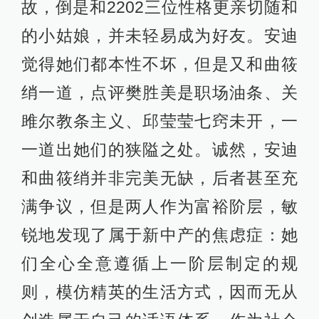
故，倒是和2202三位性格更亲切随和
的小姑娘，并未轻易成为好友。安迪
觉得她们都本性不坏，但是又和曲筱
绡一道，点评樊胜美是职场油条、关
雎尔教条主义、邱莹莹七窍未开，一
一道出她们的狭隘之处。诚然，安迪
和曲筱绡并非完美无缺，后者甚至充
满争议，但是两人作为富裕阶层，敏
锐地发现了属于新中产的焦虑症：她
们全心全意遵循上一阶层制定的规
则，模仿精英的生活方式，因而无从