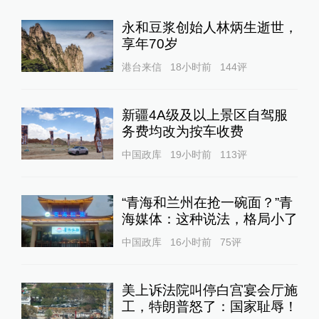
永和豆浆创始人林炳生逝世，
享年70岁
港台来信
18小时前
144
评
新疆4A级及以上景区自驾服
务费均改为按车收费
中国政库
19小时前
113
评
“青海和兰州在抢一碗面？”青
海媒体：这种说法，格局小了
中国政库
16小时前
75
评
美上诉法院叫停白宫宴会厅施
工，特朗普怒了：国家耻辱！