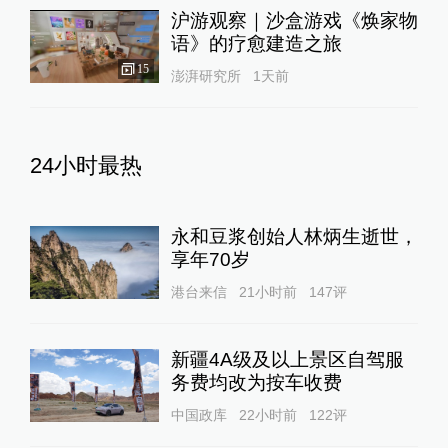
沪游观察｜沙盒游戏《焕家物
语》的疗愈建造之旅
15
澎湃研究所
1天前
24小时最热
永和豆浆创始人林炳生逝世，
享年70岁
港台来信
21小时前
147
评
新疆4A级及以上景区自驾服
务费均改为按车收费
中国政库
22小时前
122
评