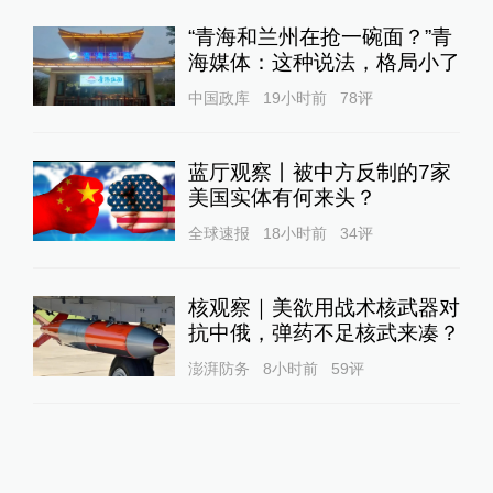
“青海和兰州在抢一碗面？”青
海媒体：这种说法，格局小了
中国政库
19小时前
78
评
蓝厅观察丨被中方反制的7家
美国实体有何来头？
全球速报
18小时前
34
评
核观察｜美欲用战术核武器对
抗中俄，弹药不足核武来凑？
澎湃防务
8小时前
59
评