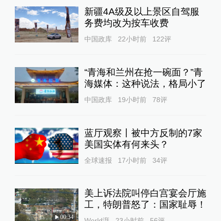
新疆4A级及以上景区自驾服
务费均改为按车收费
中国政库
22小时前
122
评
“青海和兰州在抢一碗面？”青
海媒体：这种说法，格局小了
中国政库
19小时前
78
评
蓝厅观察丨被中方反制的7家
美国实体有何来头？
全球速报
17小时前
34
评
美上诉法院叫停白宫宴会厅施
工，特朗普怒了：国家耻辱！
00:34
World湃
23小时前
56
评