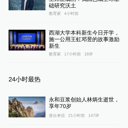
础研究沃土
教育家
4小时前
西湖大学本科新生今日开学，
施一公用王虹邓昱的故事激励
新生
教育家
17小时前
18
评
24小时最热
永和豆浆创始人林炳生逝世，
享年70岁
港台来信
21小时前
147
评