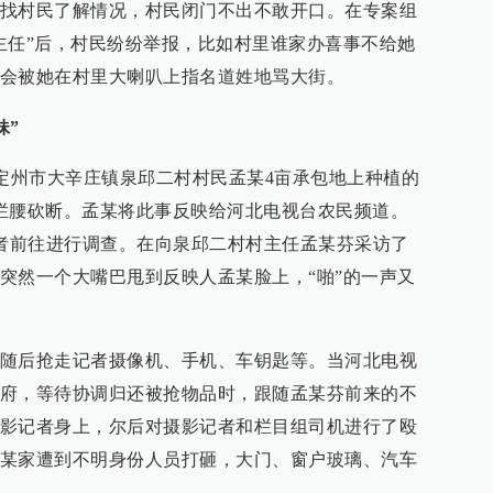
找村民了解情况，村民闭门不出不敢开口。在专案组
主任”后，村民纷纷举报，比如村里谁家办喜事不给她
会被她在村里大喇叭上指名道姓地骂大街。
妹”
晚，定州市大辛庄镇泉邱二村村民孟某4亩承包地上种植的
拦腰砍断。孟某将此事反映给河北电视台农民频道。
记者前往进行调查。在向泉邱二村村主任孟某芬采访了
突然一个大嘴巴甩到反映人孟某脸上，“啪”的一声又
随后抢走记者摄像机、手机、车钥匙等。当河北电视
府，等待协调归还被抢物品时，跟随孟某芬前来的不
影记者身上，尔后对摄影记者和栏目组司机进行了殴
某家遭到不明身份人员打砸，大门、窗户玻璃、汽车