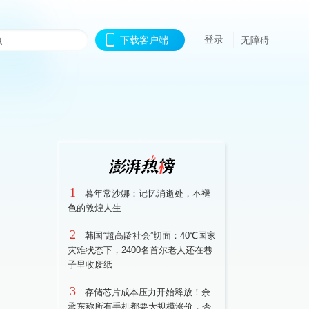
登录
下载客户端
无障碍
1
暮年常沙娜：记忆消逝处，不褪
色的敦煌人生
2
韩国“超高龄社会”切面：40℃国家
灾难状态下，2400名首尔老人还在巷
子里收废纸
3
存储芯片成本压力开始释放！余
承东称所有手机都要大规模涨价，否