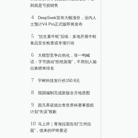
则就是亏损销售
4
DeepSeek宣布大幅涨价，业内人
士预计V4 Pro正式版即将发布
5
“抗生素牛蛙”后续：多地开展牛蛙
食品安全检查或专项行动
6
大模型竞争白热化，张一鸣喊
话：字节跳动“拒绝蒸馏”，不用别人输
出换榜单排名
7
宇树科技发行价150.8元
8
我国编制完成新版全月地质图
9
因凡蒂诺就出售世界杯赛事股权
计划“失误”致歉
10
马上评｜青海拉面告别“兰州拉
面”，借来的IP终要还