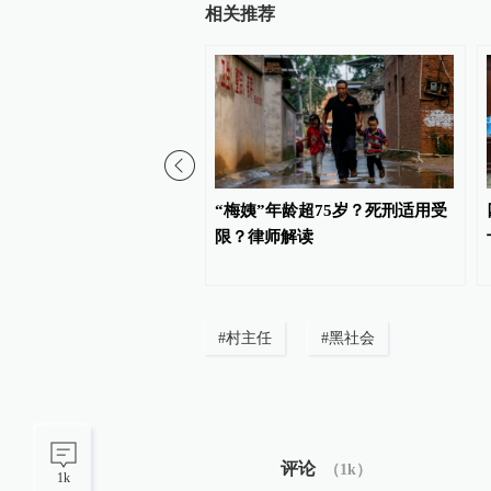
相关推荐
院：去年全省审结一审案
“梅姨”年龄超75岁？死刑适用受
机关败诉率18.95%
限？律师解读
#
村主任
#
黑社会
评论
（
1k
）
1k