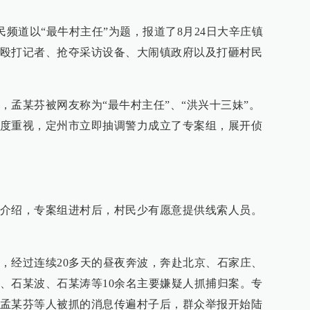
农民频道以“最牛村主任”为题，报道了8月24日大辛庄镇
殴打记者、抢夺采访设备、大闹镇政府以及打砸村民
，孟某芬被网友称为“最牛村主任”、“洪兴十三妹”。
度重视，定州市立即抽调警力成立了专案组，展开侦
介绍，专案组进村后，村民少有愿意提供线索人员。
，经过连续20多天的昼夜奔波，奔赴北京、石家庄、
、石某波、石某涛等10余名主要嫌疑人抓捕归案。专
孟某芬等人被抓的消息传遍村子后，群众举报开始陆