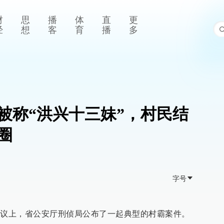
财
思
播
体
直
更
经
想
客
育
播
多
被称“洪兴十三妹”，村民结
圈
字号
会议上，省公安厅刑侦局公布了一起典型的村霸案件。