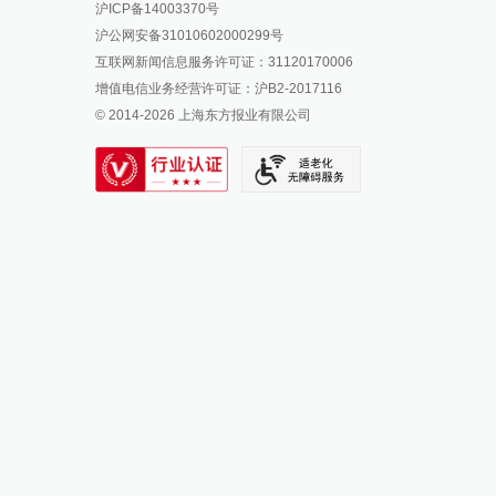
沪ICP备14003370号
报料邮箱: news@thepaper.cn
澎湃新闻公众号
沪公网安备31010602000299号
澎湃新闻抖音号
互联网新闻信息服务许可证：31120170006
派生万物开放平台
增值电信业务经营许可证：沪B2-2017116
© 2014-
2026
上海东方报业有限公司
IP SHANGHAI
SIXTH TONE