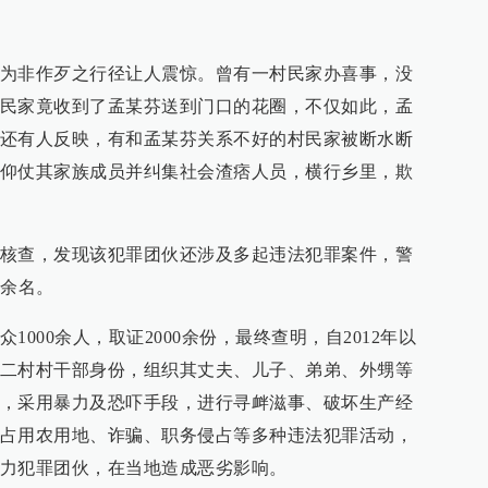
为非作歹之行径让人震惊。曾有一村民家办喜事，没
民家竟收到了孟某芬送到门口的花圈，不仅如此，孟
还有人反映，有和孟某芬关系不好的村民家被断水断
仰仗其家族成员并纠集社会渣痞人员，横行乡里，欺
核查，发现该犯罪团伙还涉及多起违法犯罪案件，警
0余名。
000余人，取证2000余份，最终查明，自2012年以
二村村干部身份，组织其丈夫、儿子、弟弟、外甥等
，采用暴力及恐吓手段，进行寻衅滋事、破坏生产经
占用农用地、诈骗、职务侵占等多种违法犯罪活动，
力犯罪团伙，在当地造成恶劣影响。