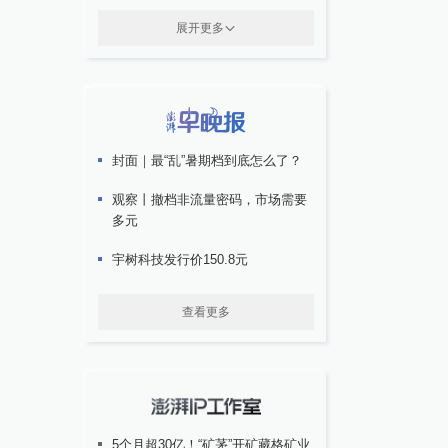
展开更多
封面｜最“乱”暑期档到底怎么了？
观察丨撤档非流量密码，市场需要
多元
宇树科技发行价150.8元
查看更多
5个月超30亿！“矿茅”开矿藏格矿业