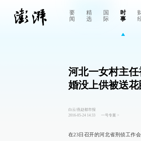
要
精
国
时
闻
选
际
事
河北一女村主任
婚没上供被送花
白云/燕赵都市报
2016-05-24 14:33
一号专案
>
在23日召开的河北省刑侦工作