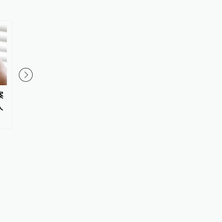
案
“梅姨”涉嫌拐卖儿童案被害家庭
青海高院：去年全省审
人
盼正义审判，该案已移送审查起
件中行政机关败诉率18.
诉