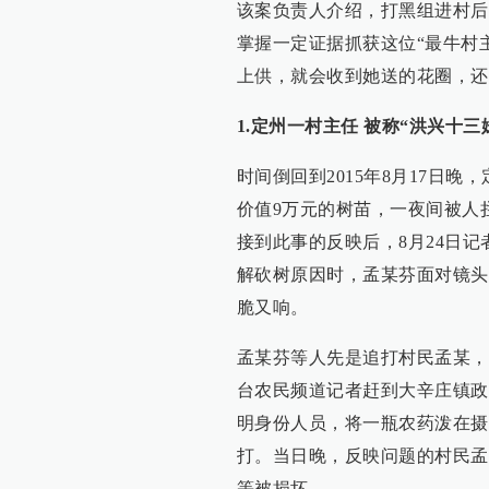
该案负责人介绍，打黑组进村后
掌握一定证据抓获这位“最牛村
上供，就会收到她送的花圈，还
1.定州一村主任 被称“洪兴十三
时间倒回到2015年8月17日
价值9万元的树苗，一夜间被人
接到此事的反映后，8月24日
解砍树原因时，孟某芬面对镜头
脆又响。
孟某芬等人先是追打村民孟某，
台农民频道记者赶到大辛庄镇政
明身份人员，将一瓶农药泼在摄
打。当日晚，反映问题的村民孟
等被损坏。