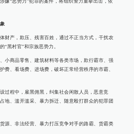
涉嫌“恶势力”犯罪的案件，将组织警力重拳出击，依
象
体财产，欺压、残害百姓，通过不正当方式，干扰农
的“黑村官”和宗族恶势力。
、小商品零售、建筑材料等各类市场，欺行霸市、强
护费、看场费、进场费，破坏正常经营秩序的市霸、
设过程中，雇黑佣黑，纠集社会闲散人员，恶意竞
占地、滥开滥采、暴力拆迁、随意殴打群众的犯罪团
货源、非法经营、暴力打压竞争对手的路霸、货霸类