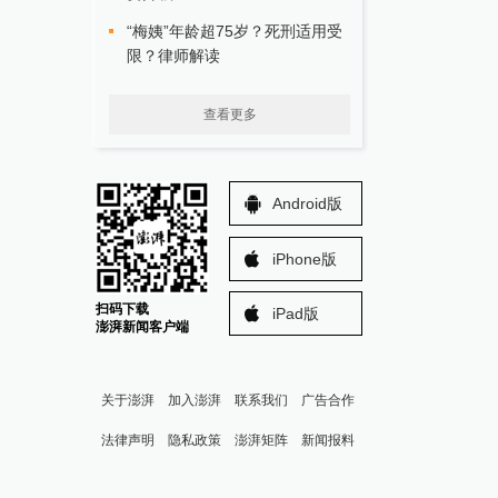
“梅姨”年龄超75岁？死刑适用受
限？律师解读
查看更多
Android版
iPhone版
扫码下载
iPad版
澎湃新闻客户端
关于澎湃
加入澎湃
联系我们
广告合作
法律声明
隐私政策
澎湃矩阵
新闻报料
报料热线: 021-962866
澎湃新闻微博