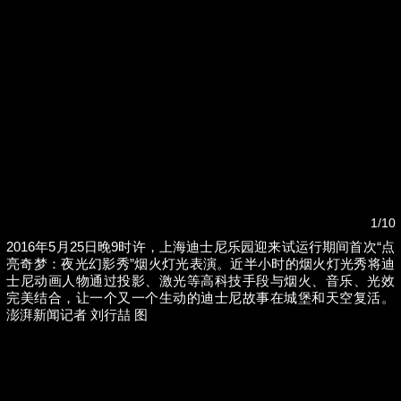
1/10
2016年5月25日晚9时许，上海迪士尼乐园迎来试运行期间首次“点
亮奇梦：夜光幻影秀”烟火灯光表演。近半小时的烟火灯光秀将迪
金舰
女子称丰胸术9个月后确诊乳腺癌，医美机构：
士尼动画人物通过投影、激光等高科技手段与烟火、音乐、光效
手术不可能引发癌症，建议走司法途径
完美结合，让一个又一个生动的迪士尼故事在城堡和天空复活。
澎湃新闻记者 刘行喆 图