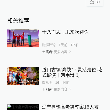
39
相关推荐
十八而志，未来欢迎你
澎湃评论
1天前
15
评
更多内容
高考
道口古镇“高跷”：灵活走位 花
式展演丨河南滑县
00:24
瑞视觉
16小时前
更多内容
河南
辽宁盘锦高考舞弊案18人被