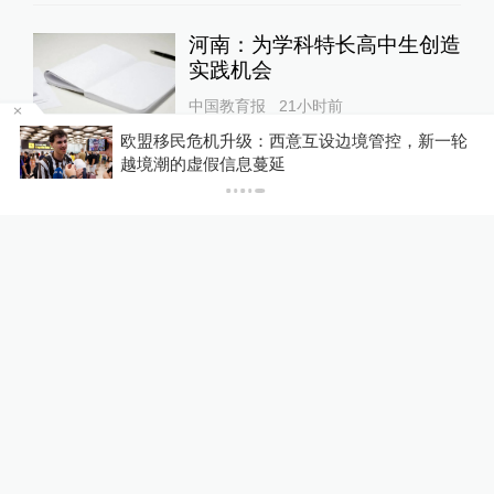
河南：为学科特长高中生创造
实践机会
中国教育报
21小时前
当
欧盟移民危机升级：西意互设边境管控，新一轮
越境潮的虚假信息蔓延
河南省公安机关：将重点打
击“软暴力”催收、网暴等十类
新型黑恶犯罪
法治中国
1天前
河南回应带薪错峰休假通知：
相关表述不够准确，程序审签
不规范，待修改后予以印发
00:28
时政湃
1天前
12
评