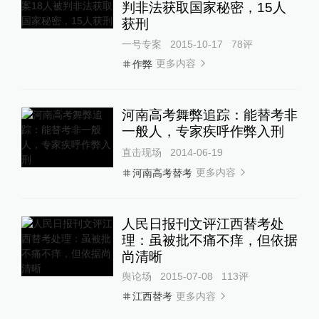
判非法获取国家秘密，15人
获刑
一号专案
2015-10-17
78
评
更多内容
作弊
河南高考舞弊追踪：能替考非
一般人，专家疾呼作弊入刑
直击现场
2014-06-19
更多内容
河南高考替考
人民日报刊文评江西替考处
理：虽被批不痛不痒，但依据
尚清晰
舆论场
2015-07-08
113
评
更多内容
江西替考