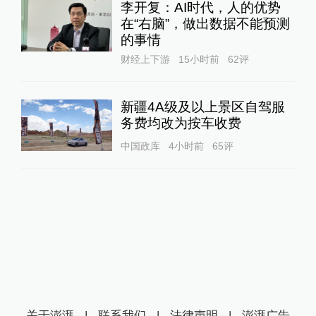
李开复：AI时代，人的优势
在“右脑”，做出数据不能预测
的事情
财经上下游
15小时前
62
评
新疆4A级及以上景区自驾服
务费均改为按车收费
中国政库
4小时前
65
评
关于澎湃
|
联系我们
|
法律声明
|
澎湃广告