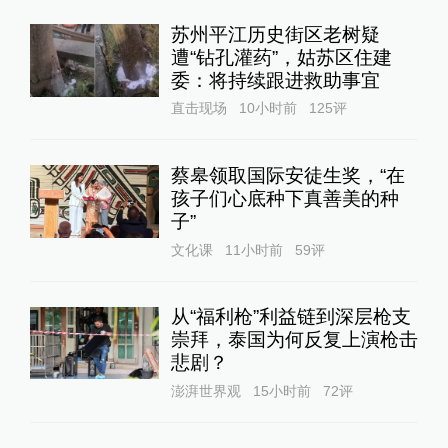
苏州平江历史街区老树疑
遭“钻孔灌药”，姑苏区住建
委：将持续跟进救助事宜
直击现场
10小时前
125
评
蔡皋领取国际安徒生奖，“在
孩子们心底种下真善美的种
子”
文化课
11小时前
59
评
从“福利枪”利益链到深层枪支
崇拜，泰国为何反复上演枪击
悲剧？
澎湃世界观
15小时前
72
评