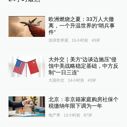
欧洲燃烧之夏：33万人大撤
离，一个升温世界的“哨兵事
件”
澎湃世界观
15小时前
43
评
大外交｜美方“边谈边施压”侵
蚀中美战略稳定基础，中方反
制“一日三连”
大国外交
14小时前
43
评
北京：非京籍家庭购房社保个
税缴纳年限下调为一年
地产界
12小时前
87
评