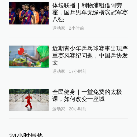
体坛联播｜利物浦租借阿劳
霍，国乒男单无缘横滨冠军赛
八强
运动家
2小时前
近期青少年乒乓球赛事出现严
重赛风赛纪问题，中国乒协发
文
运动家
17小时前
全民健身｜一堂免费的太极
课，如何改变一座城
运动家
20小时前
24小时最热