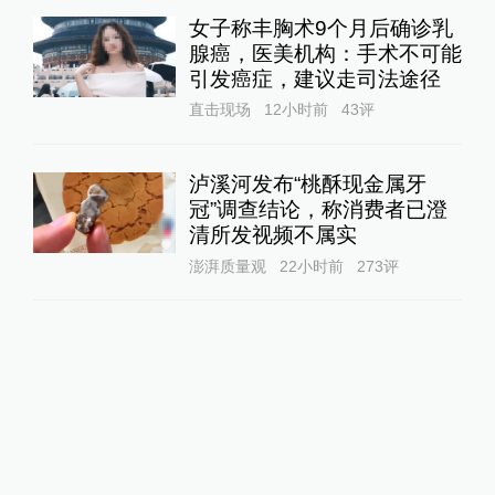
女子称丰胸术9个月后确诊乳
腺癌，医美机构：手术不可能
引发癌症，建议走司法途径
直击现场
12小时前
43
评
泸溪河发布“桃酥现金属牙
冠”调查结论，称消费者已澄
清所发视频不属实
澎湃质量观
22小时前
273
评