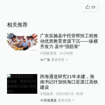
23
相关推荐
广东实施县中托管帮扶工程推
动优质教育资源下沉——纵横
齐发力 县中“强筋骨”
中国教育报
11小时前
更多内容
广东
跨海通道研究21年未建，海
南书记吁加快海口至湛江高铁
建设
中国政库
2015-09-13
81
评
更多内容
跨海通道