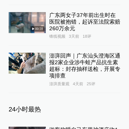
广东两女子37年前出生时在
医院被抱错，起诉至法院索赔
260万余元
00:59
锋线视频
3天前
18
评
澎湃回声｜广东汕头澄海区通
报2家企业涉牛蛙产品抗生素
超标：封存抽样送检，开展专
项排查
澎湃质量观
4天前
25
评
24小时最热