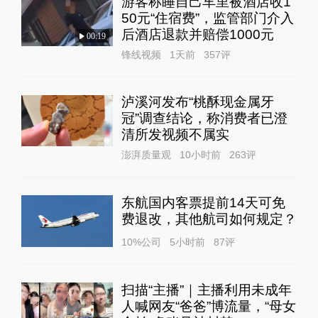
游客称睡自己车里被酒店收1
50元“住宿费”，监管部门介入
后酒店退款并赔偿1000元
00:19
锋线视频
1天前
357
评
泸溪河发布“桃酥现金属牙
冠”调查结论，称消费者已澄
清所发视频不属实
澎湃质量观
10小时前
263
评
东航国内客票提前14天可免
费退改，其他航司如何规定？
10%公司
5小时前
87
评
扫描“主播”｜主播利用未成年
人喊网友“爸爸”博流量，“母女