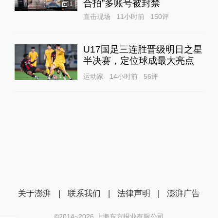
合拍”多账号被封禁
1
直击现场
11小时前
150
评
U17国足三连胜晋级明日之星
半决赛，定位球成最大亮点
运动家
14小时前
56
评
关于澎湃
|
联系我们
|
法律声明
|
澎湃广告
©2014~
2026
上海东方报业有限公司