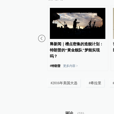
再签行政令，禁止“生育旅
释新闻｜槽点密集的造舰计划：
紧“出生公民权”
特朗普的“黄金舰队”梦能实现
吗？
#
特朗普
更多内容 >
#
2016年美国大选
#
希拉里
评论
（
53
）