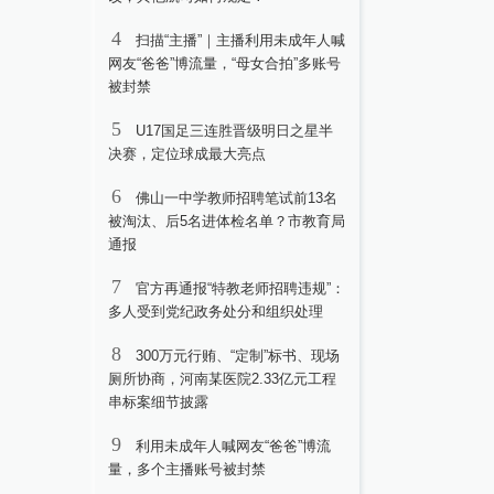
4
扫描“主播”｜主播利用未成年人喊
网友“爸爸”博流量，“母女合拍”多账号
被封禁
5
U17国足三连胜晋级明日之星半
决赛，定位球成最大亮点
6
佛山一中学教师招聘笔试前13名
被淘汰、后5名进体检名单？市教育局
通报
7
官方再通报“特教老师招聘违规”：
多人受到党纪政务处分和组织处理
8
300万元行贿、“定制”标书、现场
厕所协商，河南某医院2.33亿元工程
串标案细节披露
9
利用未成年人喊网友“爸爸”博流
量，多个主播账号被封禁