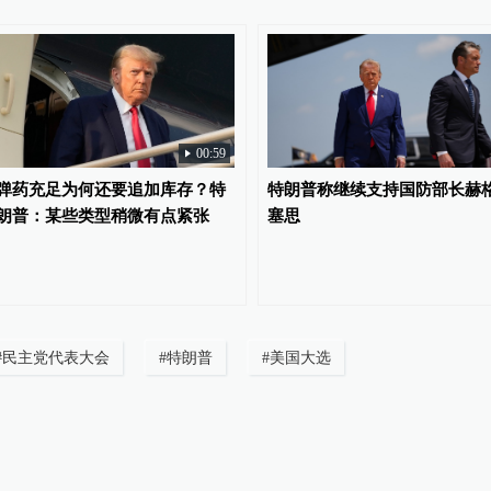
00:59
弹药充足为何还要追加库存？特
特朗普称继续支持国防部长赫
朗普：某些类型稍微有点紧张
塞思
#
民主党代表大会
#
特朗普
#
美国大选