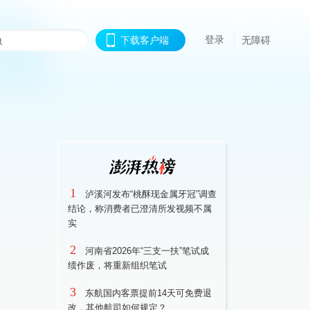
登录
下载客户端
无障碍
1
泸溪河发布“桃酥现金属牙冠”调查
结论，称消费者已澄清所发视频不属
实
2
河南省2026年“三支一扶”笔试成
绩作废，将重新组织笔试
3
东航国内客票提前14天可免费退
改，其他航司如何规定？