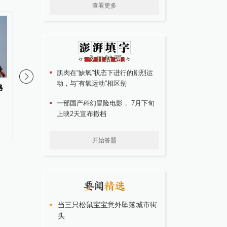
查看更多
00:27
肌肉在“缺氧”状态下进行的剧烈运
动，与“有氧运动”相区别
格
特朗普：只要战争一结束我们就
特朗普再签行政令，禁
能再看到“油价压得很低”的日
游”收紧“出生公民权”
一部国产科幻冒险电影， 7月下旬
子，伊朗撑不了多久
上映2天宣布撤档
开始答题
当三只松鼠宝宝意外坠落城市街
头