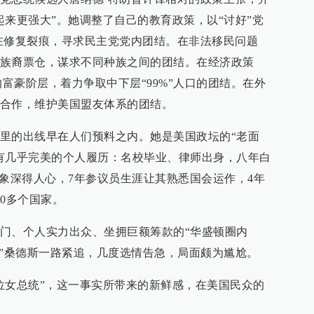
起来更强大”。她调整了自己的教育政策，以“讨好”党
在修复裂痕，寻求民主党党内团结。在非法移民问题
族裔票仓，谋求不同种族之间的团结。在经济政策
的富豪阶层，着力争取中下层“99%”人口的团结。在外
合作，维护美国盟友体系的团结。
里的出线早在人们预料之内。她是美国政坛的“老面
有几乎完美的个人履历：名校毕业、律师出身，八年白
形象深得人心，7年参议员生涯让其熟悉国会运作，4年
0多个国家。
门、个人实力出众、坐拥巨额筹款的“华盛顿圈内
孔”桑德斯一路紧追，几度选情告急，局面颇为尴尬。
位女总统”，这一事实所带来的新鲜感，在美国民众的