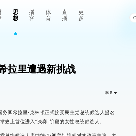
财
思
播
体
直
更
经
想
客
育
播
多
希拉里遭遇新挑战
字号
前国务卿希拉里•克林顿正式接受民主党总统候选人提名
举史上首位进入“决赛”阶段的女性总统候选人。
党总统候选人唐纳德·特朗普针锋相对的政策主张，并