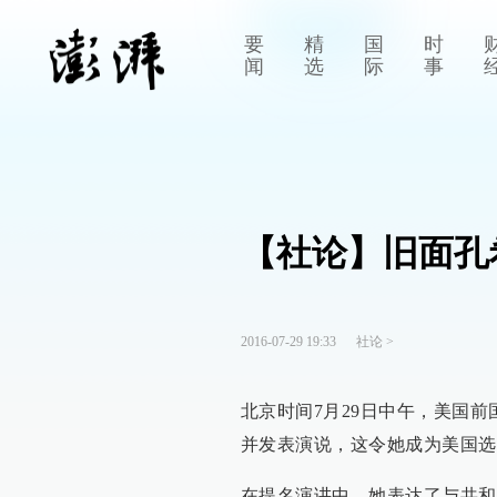
要
精
国
时
闻
选
际
事
【社论】旧面孔
2016-07-29 19:33
社论
>
北京时间7月29日中午，美国
并发表演说，这令她成为美国选
在提名演讲中，她表达了与共和