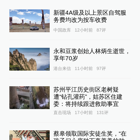
新疆4A级及以上景区自驾服
务费均改为按车收费
中国政库
12小时前
87
评
永和豆浆创始人林炳生逝世，
享年70岁
港台来信
11小时前
97
评
苏州平江历史街区老树疑
遭“钻孔灌药”，姑苏区住建
委：将持续跟进救助事宜
直击现场
17小时前
131
评
蔡皋领取国际安徒生奖，“在