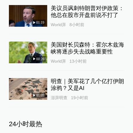
美议员讽刺特朗普对伊政策：
他总在股市开盘前说不打了
01:19
World湃
8小时前
美国财长贝森特：霍尔木兹海
峡将逐步失去战略重要性
00:26
World湃
13小时前
明查｜美军花了几个亿打伊朗
涂鸦？又是AI
01:09
澎湃明查
19小时前
24小时最热