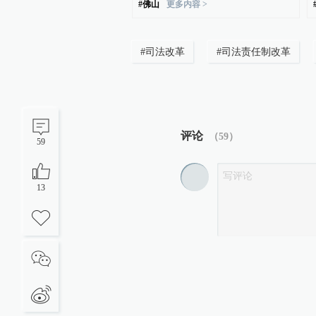
#
佛山
更多内容 >
#
司法改革
#
司法责任制改革
评论
（
59
）
59
13