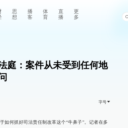
财
思
播
体
直
更
经
想
客
育
播
多
法庭：案件从未受到任何地
问
字号
于如何抓好司法责任制改革这个“牛鼻子”。记者在多