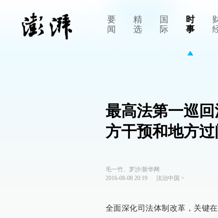
要
精
国
时
闻
选
际
事
最高法第一巡回
方干预和地方过
毛一竹、罗沙/新华网
2016-08-08 20:19
法治中国
>
全面深化司法体制改革，关键在