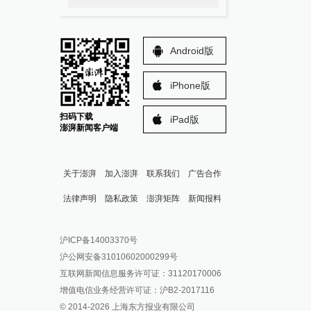
Android版
iPhone版
扫码下载
iPad版
澎湃新闻客户端
关于澎湃
加入澎湃
联系我们
广告合作
法律声明
隐私政策
澎湃矩阵
新闻报料
报料热线: 021-962866
澎湃新闻微博
沪ICP备14003370号
报料邮箱: news@thepaper.cn
澎湃新闻公众号
沪公网安备31010602000299号
澎湃新闻抖音号
互联网新闻信息服务许可证：31120170006
派生万物开放平台
增值电信业务经营许可证：沪B2-2017116
© 2014-
2026
上海东方报业有限公司
IP SHANGHAI