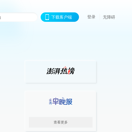
登录
下载客户端
无障碍
查看更多