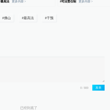
#
最高法
更多内容 >
#
司法责任制
更多内容 >
#
佛山
#
最高法
#
干预
发表
已经到底了