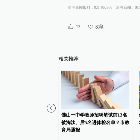
澎湃新闻报料：021-962866
澎湃新闻，未
13
收藏
相关推荐
发布5起典型案例，规范平
佛山一中学教师招聘笔试前13名
、保护消费者合法权益
被淘汰、后5名进体检名单？市教
育局通报