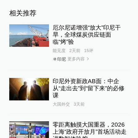
相关推荐
厄尔尼诺增强“放大”印尼干
旱，全球煤炭供应链面
临“烤”验
能见度
2天前
15
评
更多内容
印尼
印尼外资新政AB面：中企
从“走出去”到“留下来”的必修
课
大国外交
3天前
零距离触摸大国重器，2026
上海“政府开放月”首场活动走