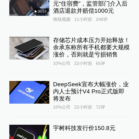
元“住宿费”，监管部门介入后
酒店退款并赔偿1000元
00:19
锋线视频
11小时前
248
评
存储芯片成本压力开始释放！
余承东称所有手机都要大规模
涨价，否则就是亏损销售
10%公司
22小时前
65
评
DeepSeek宣布大幅涨价，业
内人士预计V4 Pro正式版即
将发布
10%公司
22小时前
72
评
宇树科技发行价150.8元