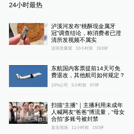
24小时最热
泸溪河发布“桃酥现金属牙
冠”调查结论，称消费者已澄
清所发视频不属实
澎湃质量观
10小时前
263
评
东航国内客票提前14天可免
费退改，其他航司如何规定？
10%公司
5小时前
87
评
扫描“主播”｜主播利用未成年
人喊网友“爸爸”博流量，“母女
合拍”多账号被封禁
1
直击现场
11小时前
150
评