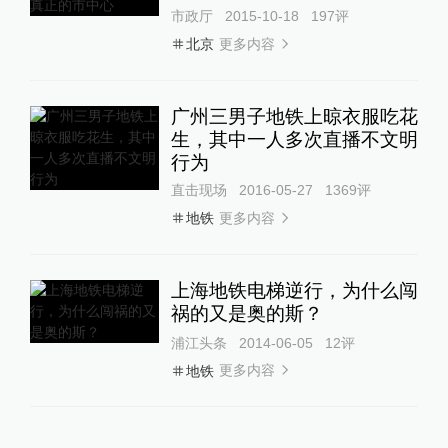
市政厅
2015-10-18
197
评
更多内容
北京
广州三男子地铁上晾衣服吃花
生，其中一人多次直播不文明
行为
直击现场
2016-05-27
1369
评
更多内容
地铁
上海地铁电梯逆行，为什么闯
祸的又是奥的斯？
浦江头条
2014-06-05
12
评
更多内容
地铁