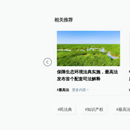
相关推荐
发布5起典型案例，规范平
保障生态环境法典实施，最高法
、保护消费者合法权益
发布首个配套司法解释
#
最高法
更多内容 >
#
民法典
#
知识产权
#
最高