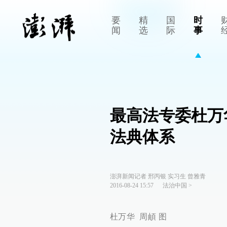
要
精
国
时
闻
选
际
事
最高法专委杜万
法典体系
澎湃新闻记者 邢丙银 实习生 曾雅青
2016-08-24 15:57
法治中国
>
杜万华 周頔 图