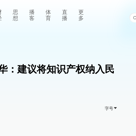
财
思
播
体
直
更
经
想
客
育
播
多
华：建议将知识产权纳入民
字号