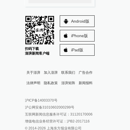
Android版
iPhone版
扫码下载
iPad版
澎湃新闻客户端
关于澎湃
加入澎湃
联系我们
广告合作
法律声明
隐私政策
澎湃矩阵
新闻报料
报料热线: 021-962866
澎湃新闻微博
沪ICP备14003370号
报料邮箱: news@thepaper.cn
澎湃新闻公众号
沪公网安备31010602000299号
澎湃新闻抖音号
互联网新闻信息服务许可证：31120170006
派生万物开放平台
增值电信业务经营许可证：沪B2-2017116
© 2014-
2026
上海东方报业有限公司
IP SHANGHAI