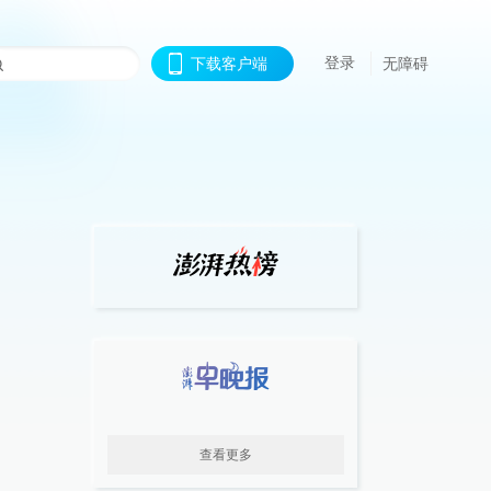
登录
下载客户端
无障碍
查看更多