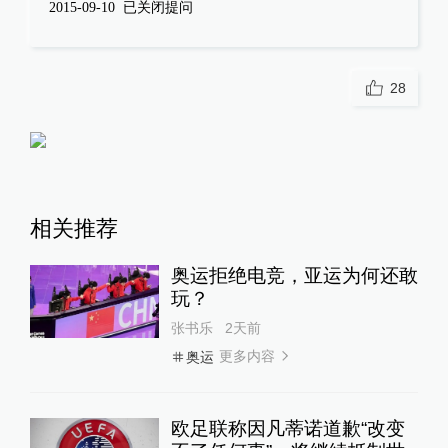
21支职业车队9月齐聚，环上
海·新城自行车赛迎来升级契
机
运动家
10小时前
上海市民体质合格率95.1%
，肥胖率增长成隐忧
运动家
11小时前
24小时最热
暮年常沙娜：记忆消逝处，不
褪色的敦煌人生
澎湃人物
20小时前
69
评