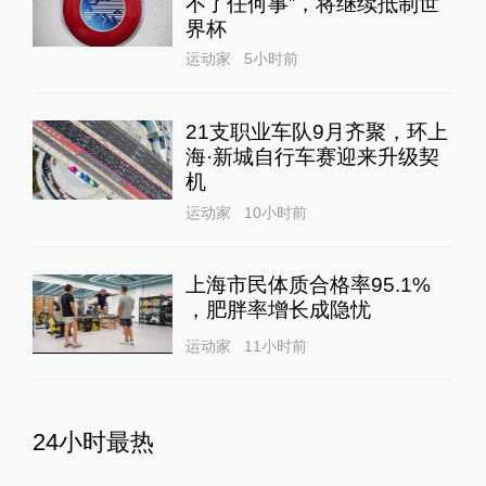
韩国“超高龄社会”切面：40℃
国家灾难状态下，2400名首
尔老人还在巷子里收废纸
澎湃世界观
21小时前
210
评
存储芯片成本压力开始释放！
余承东称所有手机都要大规模
涨价，否则就是亏损销售
10%公司
17小时前
56
评
DeepSeek宣布大幅涨价，业
内人士预计V4 Pro正式版即
将发布
10%公司
18小时前
69
评