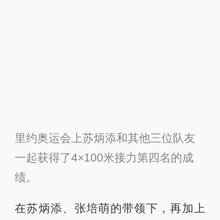
一起获得了4×100米接力第四名的成
绩。
在苏炳添、张培萌的带领下，再加上
崛起的新秀谢震业，中国男子4×100米
接力这几年的进步有目共睹。
从最初的39秒到如今跑进38秒，中国
男子接力队不断刷新着纪录。仁川亚
运会37秒99和北京田径世锦赛预赛的
37秒92，甚至两次改写亚洲纪录。
“每一次破纪录上面都有我的名字，我