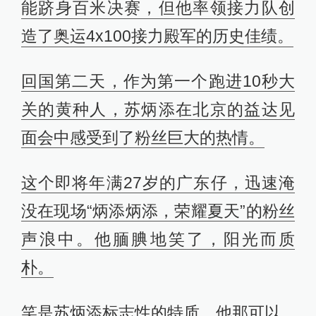
能跻身百米决赛，但他率领接力队创
造了奥运4x100接力殿军的历史佳绩。
回国第二天，作为第一个跑进10秒大
关的黄种人，苏炳添在北京的益达见
面会中感受到了粉丝巨大的热情。
这个即将年满27岁的广东仔，迅速淹
没在现场“炳添炳添，荣耀夏天”的粉丝
声浪中。他腼腆地笑了，阳光而质
朴。
笑是苏炳添标志性的特质，他那可以