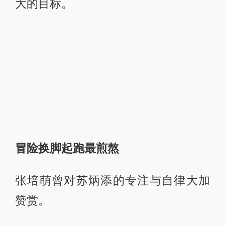
的一切都以训练为核心。
“因为我想只要我确定做一件事的话，
我都会努力去做。”苏炳添的解释简单
而干脆。
为了早日突破10秒大关，他不仅加强
了力量训练，甚至在2014年时还冒险
改变了自己的起跑技术，将原先右脚
起跑改成了左脚起跑。
可是肌肉都是有记忆的，这样的改变
必然经过长时间的适应与调整。“就像