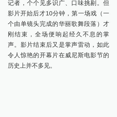
记者，个个见多识广、口味挑剔。但
影片开始后才10分钟，第一场戏（一
个由单镜头完成的华丽歌舞段落）才
刚结束，全场便响起经久不息的掌
声。影片结束后又是掌声雷动，如此
令人惊艳的开幕片在威尼斯电影节的
历史上并不多见。
《爱乐之城》剧照，主演瑞恩·高斯
林、艾玛·斯通
很快，影评人纷纷给出好评。《综