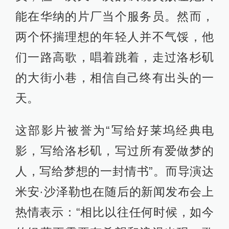
《爱乐之城》剧照
达米安·沙泽勒1985年出生于罗德岛的
一个知识分子家庭，今年才31岁，但
这位85后却有着一颗怀旧的心。他从
小就对爵士乐、歌舞片甘之如饴。高
中毕业后，沙泽勒顺利进入哈佛大学