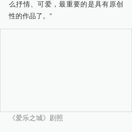
影片讲述的是一个发生在今日洛杉矶
的爱情故事。瑞恩·高斯林饰演的塞巴
斯蒂安是个渴望成功的爵士乐钢琴
手，与艾玛·斯通饰演的米娅相遇后，
迅速坠入爱河。米娅努力想成为演
员，但一次又一次的试镜失败让她只
能在华纳的片厂当个服务员。然而，
两个怀揣理想的年轻人并不气馁，他
们一路高歌，唱着跳着，走过洛杉矶
的大街小巷，相信自己终有出头的一
天。