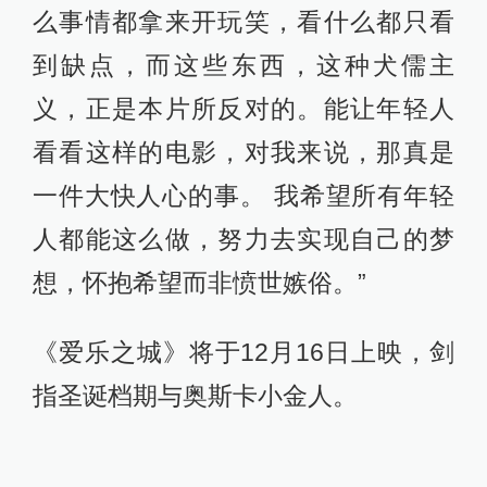
三年磨一剑，《云兴雷奋一百
年》主创揭秘幕后故事
有戏
2小时前
《欢迎来到龙餐馆》不是喜
剧，但让“骗”进来的观众依然
惊喜
有戏
6小时前
从梁家辉到王彦桐：百花论坛
上的传灯与守望
有戏
14小时前
初心照亮出发，第38届大众
电影百花奖系列活动开幕
有戏
1天前