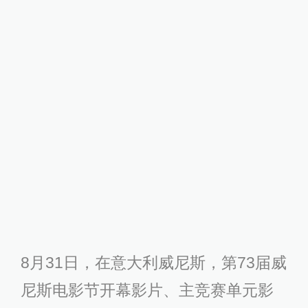
矶实地拍摄的场景也是如此美丽，洋
溢着浪漫主义，这座城市很少在电影
里看上去那么奇妙。”
Deadline的Pete Hammond写到：“已
经很长时间没有在银幕上看到一部这
么抒情、可爱，最重要的是具有原创
性的作品了。”