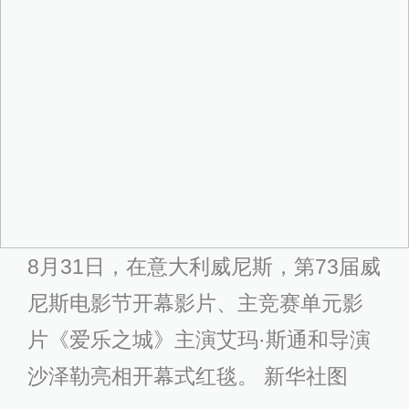
正能量，她引用美国名嘴柯南·奥布莱
恩的话——“愤世嫉俗是我最厌恶的品
性”，阐释该片是关于“梦想、希望以及
为了实现目标而努力付出。在我看
来，现在的年轻人，有不少都陷入了
愤世嫉俗的情绪之中，难以自拔。什
么事情都拿来开玩笑，看什么都只看
到缺点，而这些东西，这种犬儒主
义，正是本片所反对的。能让年轻人
看看这样的电影，对我来说，那真是
一件大快人心的事。 我希望所有年轻