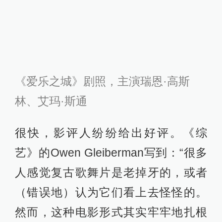
艺》的Owen Gleiberman写到：“很多
人感觉复古歌舞片是老掉牙的，或者
（错误地）认为它们看上去怪怪的。
然而，这种电影形式其实牢牢地扎根
于我们的文化之中，这就是为何看到
一位大胆的电影人全力以赴去重新创
造华丽的新片厂体系下的歌舞片而让
人感到无比欣慰的原因。”
《卫报》的Peter Bradshaw写到：“瑞
恩·高斯林和艾玛·斯通这两位主演的表
现都很出色。尤其是斯通，这是她最