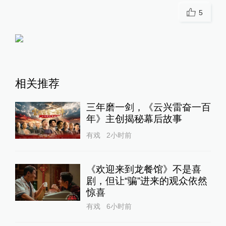
24小时最热
台风“白海豚”在浙江台州玉环
沿海登陆，中心附近最大风力
14级
绿政公署
5小时前
43
评
核观察｜美欲用战术核武器对
抗中俄，弹药不足核武来凑？
澎湃防务
15小时前
72
评
网上卖黄金卷入电诈8万元被
划扣，驻马店市公安局称新蔡