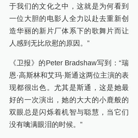
好的一次演出，她的大大的小鹿般的
双眼总是闪烁着机智与聪慧，当它们
没有噙满眼泪的时候。”
8月31日，在意大利威尼斯，第73届威
尼斯电影节开幕影片、主竞赛单元影
片《爱乐之城》主演艾玛·斯通亮相开
幕式红毯。 新华社 图
《好莱坞记者》的Todd McCarthy写
到：“许多歌舞场景都拍摄于‘魔幻时
刻’，色彩更柔和且效果加强。在洛杉