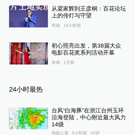
警方程序违法
一号专案
13小时前
131
评
消费者称被“弹窗投保”续费超
千元：元保保险称过程合规，
已退款
澎湃质量观
11小时前
47
评
日媒：战时日本多所大学进行
输血人体实验，向患者注射动
物血
全球速报
8小时前
37
评