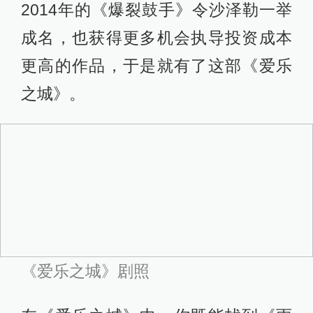
正来自于雅克·德米的这部杰作：“我记
得我当初看的应该还是录像带，画质
极渣，但并不影响它的伟大。在此之
前我还没见过这样的歌舞片，既有米
高梅歌舞片那种飞扬跳跃的风格，又
不忘关注现实生活中真正的人生起
伏。美丽又充满诗意，或许至今仍是
我最钟爱的电影。”