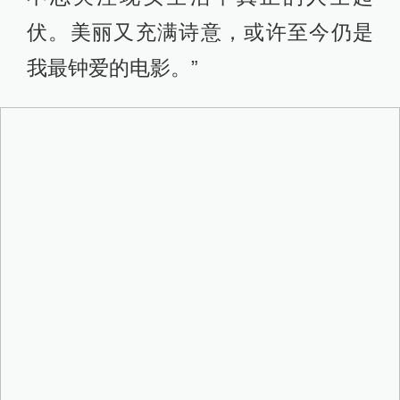
8月31日，在意大利威尼斯，第73届威
尼斯电影节开幕影片、主竞赛单元影
片《爱乐之城》主演艾玛·斯通和导演
沙泽勒亮相开幕式红毯。 新华社图
因为正在匈牙利拍摄《银翼杀手》续
集，男主角高斯林没能来到水城，只
有女主角艾玛·斯通陪同导演沙泽勒一
起走红毯、出席记者见面会。在“石头
姐”看来，本片的最大特点就是满满的