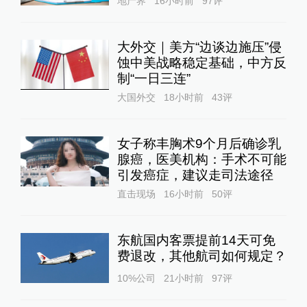
地产界
16小时前
97
评
大外交｜美方“边谈边施压”侵
蚀中美战略稳定基础，中方反
制“一日三连”
大国外交
18小时前
43
评
女子称丰胸术9个月后确诊乳
腺癌，医美机构：手术不可能
引发癌症，建议走司法途径
直击现场
16小时前
50
评
东航国内客票提前14天可免
费退改，其他航司如何规定？
10%公司
21小时前
97
评