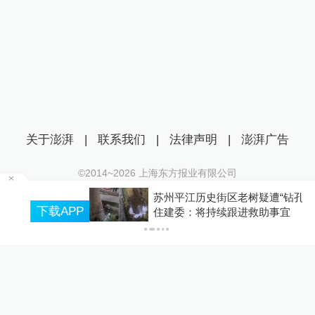
关于澎湃
|
联系我们
|
法律声明
|
澎湃广告
©2014~
2026
上海东方报业有限公司
沪ICP证：沪B2-20170116 | 沪ICP备14003370号
苏州平江历史街区老树疑遭“钻孔灌药”，姑苏区
互联网新闻信息服务许可证：31120170006
P
住建委：将持续跟进救助事宜
沪公网安备 31010602000299号