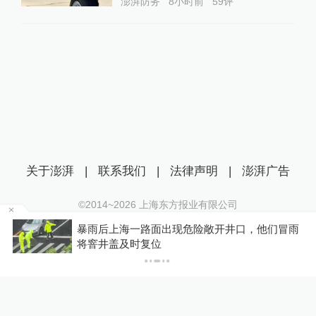
澎湃防务
8小时前
59
评
关于澎湃
|
联系我们
|
法律声明
|
澎湃广告
©2014~
2026
上海东方报业有限公司
沪ICP证：沪B2-20170116 | 沪ICP备14003370号
危险敞开井口，他们冒雨
湖北老河口一灌溉水坝被村
互联网新闻信息服务许可证：31120170006
地成立调查组
沪公网安备 31010602000299号