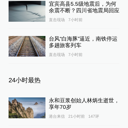
宜宾高县5.5级地震后，为何
余震不断？四川省地震局回应
直击现场
7小时前
台风“白海豚”逼近，南铁停运
多趟旅客列车
直击现场
7小时前
24小时最热
永和豆浆创始人林炳生逝世，
享年70岁
港台来信
21小时前
147
评