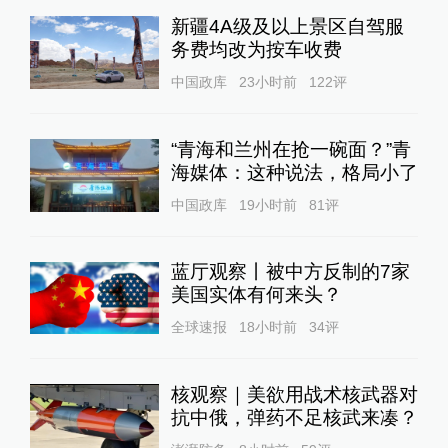
新疆4A级及以上景区自驾服
务费均改为按车收费
中国政库
23小时前
122
评
“青海和兰州在抢一碗面？”青
海媒体：这种说法，格局小了
中国政库
19小时前
81
评
蓝厅观察丨被中方反制的7家
美国实体有何来头？
全球速报
18小时前
34
评
核观察｜美欲用战术核武器对
抗中俄，弹药不足核武来凑？