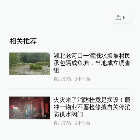
5
相关推荐
湖北老河口一灌溉水坝被村民
承包隔成鱼塘，当地成立调查
组
直击现场
3小时前
火灾来了消防栓竟是摆设！腾
冲一物业不愿检修擅自关停消
防供水阀门
直击现场
5小时前