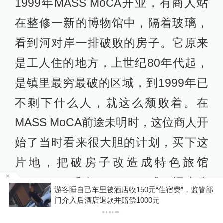
1999年MASS MoCA开业，有商人站
在整修一新的博物馆中，隔着玻璃，
看到河对岸一排破败的房子。它原来
是工人住的地方，上世纪80年代起，
是镇里最穷最破的区域，到1999年已
不剩下什么人，就这么颓败着。在
MASS MoCA前途未明时，这位商人开
始了当时看来很大胆的计划，买下这
片地，把破房子改造成特色旅馆
Porches。后来，Porches成了旧房改
管部
你有权知道更多
下载APP
造增值的成功代表，虽然MASS MoCA
下载澎湃新闻客户端
并未参与Proches任何投资管理，但很