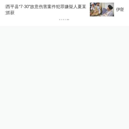
某
伊朗媒体发布伊朗最高领袖视频
24小时最热
北京：非京籍家庭购房社保个
税缴纳年限下调为一年
地产界
23小时前
103
评
女子称丰胸术9个月后确诊乳
腺癌，医美机构：手术不可能
引发癌症，建议走司法途径
直击现场
23小时前
59
评
苏州平江历史街区老树疑
遭“钻孔灌药”，姑苏区住建
委：将持续跟进救助事宜