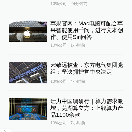
10%公司
24分钟前
苹果官网：Mac电脑可配合苹
果智能使用千问，进行文本创
作、使用Siri问答
10%公司
1小时前
宋致远被查，东方电气集团党
组：坚决拥护党中央决定
10%公司
4小时前
活力中国调研行｜算力需求激
增，芜湖算立方：上线算力产
品1100余款
10%公司
7小时前