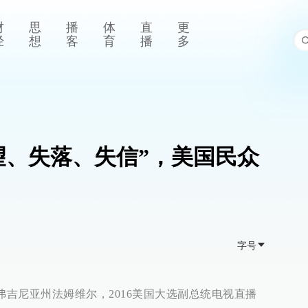
财
思
播
体
直
更
经
想
客
育
播
多
望、失落、失信”，美国民众
字号
国弗吉尼亚州法姆维尔，2016美国大选副总统电视直播