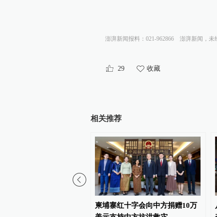
澎湃新闻报料：021-962866
澎湃新闻，未
29
收藏
相关推荐
园枪击案已致2人死亡、约
柬埔寨红十字会向中方捐赠10万