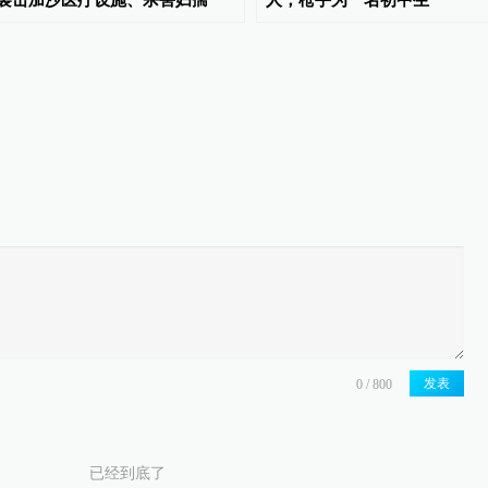
袭击加沙医疗设施、杀害妇孺
人，枪手为一名初中生
发表
已经到底了