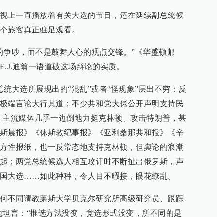
视上一直播放着有关大选的节目，还在延续副总统候
个旅客真正驻足观看。
的争吵，而不是鼓舞人心的观点交锋。”《华盛顿邮
.J.迪翁一语道破这场辩论的实质。
统大选所展现出的“混乱”或者“怪现象”层出不穷：反
极端言论大行其道；不少共和党大佬公开声明支持民
；主流媒体几乎一边倒地力挺克林顿、攻击特朗普，甚
斯晨报》《休斯敦纪事报》《亚利桑那共和报》《辛
方性报纸，也一反常态地支持克林顿，但舆论的浪潮
起；两党总统候选人相互攻讦时不断扯出俄罗斯，声
国大选……如此种种，令人目不暇接，眼花缭乱。
何不同请教莱斯大学贝克尔研究所高级研究员、跟踪
他坦言：“推选方法没变，竞选形式没变，所不同的是