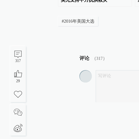
伤
美元支持中方抗洪救灾
#
2016年美国大选
评论
（
317
）
317
29