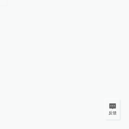
死亡，疑为自杀
20人受伤
反馈