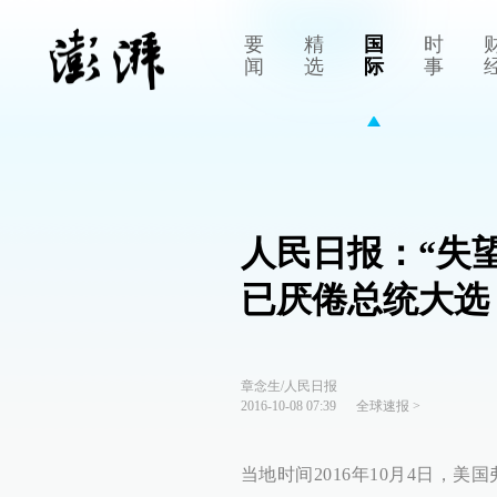
要
精
国
时
闻
选
际
事
人民日报：“失
已厌倦总统大选
章念生/人民日报
2016-10-08 07:39
全球速报
>
当地时间2016年10月4日，美