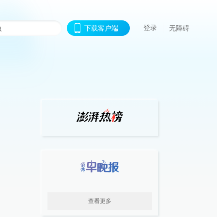
登录
下载客户端
无障碍
查看更多