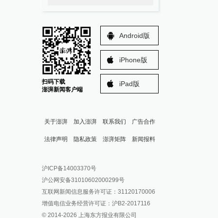
Android版
iPhone版
扫码下载
iPad版
澎湃新闻客户端
关于澎湃
加入澎湃
联系我们
广告合作
法律声明
隐私政策
澎湃矩阵
新闻报料
报料热线: 021-962866
澎湃新闻微博
沪ICP备14003370号
报料邮箱: news@thepaper.cn
澎湃新闻公众号
沪公网安备31010602000299号
澎湃新闻抖音号
互联网新闻信息服务许可证：31120170006
派生万物开放平台
增值电信业务经营许可证：沪B2-2017116
© 2014-
2026
上海东方报业有限公司
IP SHANGHAI