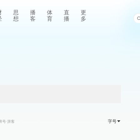
财
思
播
体
直
更
经
想
客
育
播
多
字号
湃号·湃客