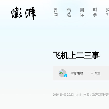
要
精
国
时
闻
选
际
事
飞机上二三事
私家地理
关注
2016-10-09 20:13
上海
来源：
澎湃新闻·澎