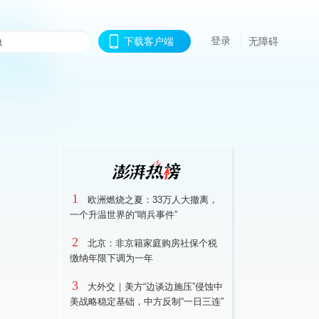
登录
下载客户端
无障碍
1
欧洲燃烧之夏：33万人大撤离，
一个升温世界的“哨兵事件”
2
北京：非京籍家庭购房社保个税
缴纳年限下调为一年
3
大外交｜美方“边谈边施压”侵蚀中
美战略稳定基础，中方反制“一日三连”