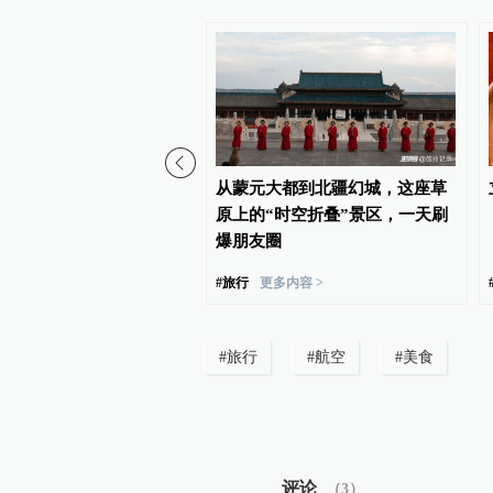
着刀削面了，太原的面食
从蒙元大都到北疆幻城，这座草
化出一千种形态
原上的“时空折叠”景区，一天刷
爆朋友圈
#
旅行
更多内容 >
#
旅行
#
航空
#
美食
评论
（
3
）