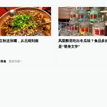
立秋这张嘴，从北啃到南
凤梨酥里吃出冬瓜味？食品多
是“替身文学”
#
美食
更多内容 >