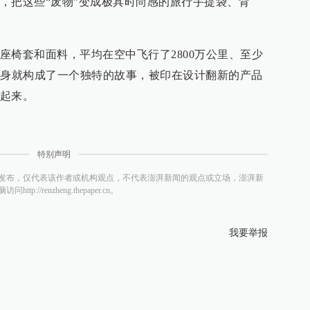
，把这些“废物”变成极具时尚感的旅行手提袋、背
座椅套和面料，平均在空中飞行了2800万公里、至少
本身就构成了一个独特的故事，被印在设计翻新的产品
起来。
特别声明
发布，仅代表该作者或机构观点，不代表澎湃新闻的观点或立场，澎湃新
/renzheng.thepaper.cn。
我要举报