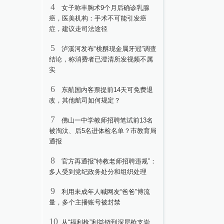
4
女子称丰胸术9个月后确诊乳腺
癌，医美机构：手术不可能引发癌
症，建议走司法途径
5
泸溪河发布“桃酥现金属牙冠”调查
结论，称消费者已澄清所发视频不属
实
6
东航国内客票提前14天可免费退
改，其他航司如何规定？
7
佛山一中学教师招聘笔试前13名
被淘汰、后5名进体检名单？市教育局
通报
8
官方再通报“特教老师招聘违规”：
多人受到党纪政务处分和组织处理
9
利用未成年人喊网友“爸爸”博流
量，多个主播账号被封禁
10
从“福利枪”利益链到深层枪支崇