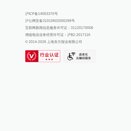
报料热线: 021-962866
澎湃新闻微博
沪ICP备14003370号
报料邮箱: news@thepaper.cn
澎湃新闻公众号
沪公网安备31010602000299号
澎湃新闻抖音号
互联网新闻信息服务许可证：31120170006
派生万物开放平台
增值电信业务经营许可证：沪B2-2017116
© 2014-
2026
上海东方报业有限公司
IP SHANGHAI
SIXTH TONE