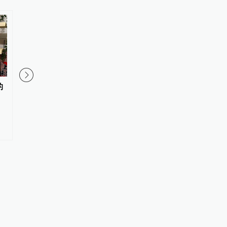
的
贵阳：这个碳水王国，为了这口
别只盯着刀削面了，太
酸辣我愿意二刷
正在进化出一千种形态