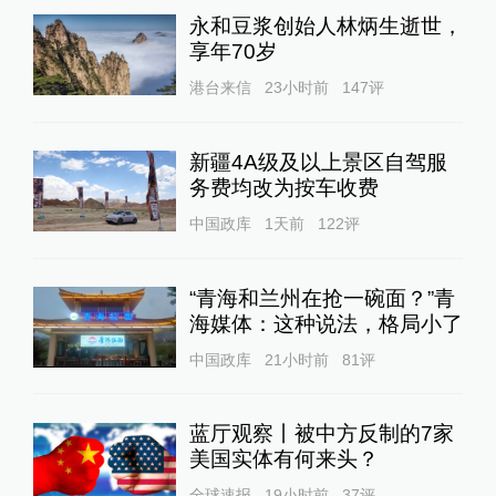
永和豆浆创始人林炳生逝世，
享年70岁
港台来信
23小时前
147
评
新疆4A级及以上景区自驾服
务费均改为按车收费
中国政库
1天前
122
评
“青海和兰州在抢一碗面？”青
海媒体：这种说法，格局小了
中国政库
21小时前
81
评
蓝厅观察丨被中方反制的7家
美国实体有何来头？
全球速报
19小时前
37
评