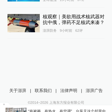
核观察｜美欲用战术核武器对
抗中俄，弹药不足核武来凑？
澎湃防务
9小时前
62
评
关于澎湃
|
联系我们
|
法律声明
|
澎湃广告
©2014~
2026
上海东方报业有限公司
沪ICP证：沪B2-20170116 | 沪ICP备14003370号
者
“有被褥、有热水、有空调”，台风天这个邻里中